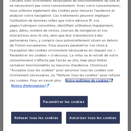
Certains sont strictement nécessaires au fonctionnement du site et
ne nécessitent pas votre consentement. Avec votre consentement,
Villes
nous utilisons également des cookies pour mesurer l’audience et
analyser votre navigation. Ces traitements peuvent impliquer
l’utilisation de données telles que votre adresse IP, vos
CARREFOUR MARKET FALDIS SASU FALAISE
pages/rubriques consultées, identifiant utilisateur/équipement,
pays, dates, nombre de visites, sources de navigation et vos
RUE GEORGES CLEMENCEAU
interactions avec le site, ainsi que leur transmission à des
14700
FALAISE
partenaires tiers, y compris ceux potentiellement situés en dehors
de l’Union européenne. Vous pouvez paramétrer vos choix à
l’exception des cookies strictement nécessaires en cliquant sur «
S'Y RENDRE
Paramétrer les cookies » ci-dessous. Le refus ou le retrait de votre
consentement n’affecte pas l’accès au site, mais peut limiter
certaines fonctionnalités ou mesures d’audience. Choisissez
“Accepter tous les cookies” pour autoriser tous les cookies non
DISTRIBUTEUR AUTOMATIQUE 24/24
strictement nécessaires, ou “Refuser tous les cookies” pour refuser
INTERMARCHE FALAISE
Notre politique de cookies
ces cookies. Pour en savoir plus :
Notice d'information
BOULEVARD DU PAYS DE FALAIS E
PARC D'ACTIVITE EXPANSIA
14700
FALAISE
Paramétrer les cookies
S'Y RENDRE
Refuser tous les cookies
Autoriser tous les cookies