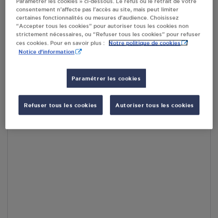
Paramétrer les cookies » ci-dessous. Le refus ou le retrait de votre
consentement n’affecte pas l’accès au site, mais peut limiter
certaines fonctionnalités ou mesures d’audience. Choisissez
En cliquant sur « S’y rendre », j’autorise le traitement
“Accepter tous les cookies” pour autoriser tous les cookies non
d’informations (dont mon adresse IP) et leur transfert hors UE
strictement nécessaires, ou “Refuser tous les cookies” pour refuser
par Google Maps afin d’afficher la carte.
En savoir plus
Notre politique de cookies
ces cookies. Pour en savoir plus :
Notice d'information
Paramétrer les cookies
Accès
Refuser tous les cookies
Autoriser tous les cookies