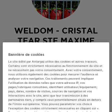
WELDOM - CRISTAL
TEAR STE MAXIME
ROUTE DU MUY
Bannière de cookies
221201
Le site édité par Antargaz utilise des cookies et autres traceurs.
83120
STE MAXIME
Certains sont strictement nécessaires au fonctionnement du site et
ne nécessitent pas votre consentement. Avec votre consentement,
Revendeur de bouteilles de gaz
nous utilisons également des cookies pour mesurer l’audience et
analyser votre navigation. Ces traitements peuvent impliquer
S'Y RENDRE
l’utilisation de données telles que votre adresse IP, vos
pages/rubriques consultées, identifiant utilisateur/équipement,
pays, dates, nombre de visites, sources de navigation et vos
interactions avec le site, ainsi que leur transmission à des
AFFICHER LE TÉLÉPHONE
partenaires tiers, y compris ceux potentiellement situés en dehors
de l’Union européenne. Vous pouvez paramétrer vos choix à
l’exception des cookies strictement nécessaires en cliquant sur «
RECEVOIR LES COORDONNÉES DU REVENDEUR