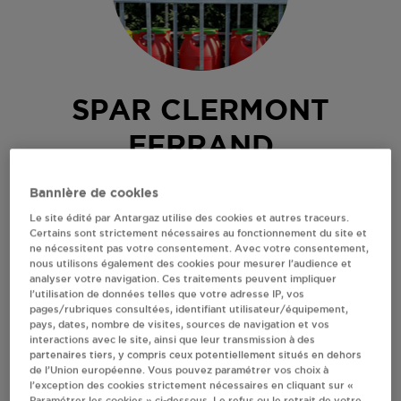
SPAR CLERMONT
FERRAND
123 RUE SULLY
Bannière de cookies
63100
CLERMONT FERRAND
Le site édité par Antargaz utilise des cookies et autres traceurs.
Certains sont strictement nécessaires au fonctionnement du site et
Revendeur de bouteilles de gaz
ne nécessitent pas votre consentement. Avec votre consentement,
nous utilisons également des cookies pour mesurer l’audience et
S'Y RENDRE
analyser votre navigation. Ces traitements peuvent impliquer
l’utilisation de données telles que votre adresse IP, vos
pages/rubriques consultées, identifiant utilisateur/équipement,
pays, dates, nombre de visites, sources de navigation et vos
AFFICHER LE TÉLÉPHONE
interactions avec le site, ainsi que leur transmission à des
partenaires tiers, y compris ceux potentiellement situés en dehors
de l’Union européenne. Vous pouvez paramétrer vos choix à
RECEVOIR LES COORDONNÉES DU REVENDEUR
l’exception des cookies strictement nécessaires en cliquant sur «
Paramétrer les cookies » ci-dessous. Le refus ou le retrait de votre