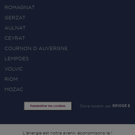
ROMAGNAT
GERZAT
AULNAT
CEYRAT
COURNON D AUVERGNE
LEMPDES
VOLVIC
RIOM
MOZAC
Store locator par
BRIDGE
Paramétrer les cookies
L'énergie est notre avenir, économisons-la !