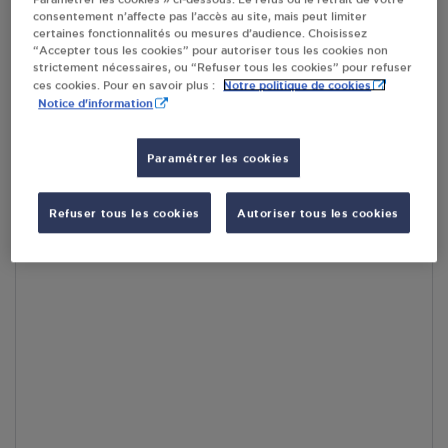
consentement n’affecte pas l’accès au site, mais peut limiter
En cliquant sur « S’y rendre », j’autorise le traitement
certaines fonctionnalités ou mesures d’audience. Choisissez
d’informations (dont mon adresse IP) et leur transfert hors UE
“Accepter tous les cookies” pour autoriser tous les cookies non
par Google Maps afin d’afficher la carte.
En savoir plus
strictement nécessaires, ou “Refuser tous les cookies” pour refuser
Notre politique de cookies
ces cookies. Pour en savoir plus :
Notice d'information
Paramétrer les cookies
Accès
Refuser tous les cookies
Autoriser tous les cookies