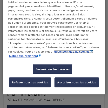
l’utilisation de données telles que votre adresse IP, vos
MAURIENNE
pages/rubriques consultées, identifiant utilisateur/équipement,
pays, dates, nombre de visites, sources de navigation et vos
interactions avec le site, ainsi que leur transmission à des
partenaires tiers, y compris ceux potentiellement situés en dehors
Villes
de l’Union européenne. Vous pouvez paramétrer vos choix à
l’exception des cookies strictement nécessaires en cliquant sur «
Paramétrer les cookies » ci-dessous. Le refus ou le retrait de votre
consentement n’affecte pas l’accès au site, mais peut limiter
CARREFOUR MARKET CYE 14 DISTRIBUTIO ST
certaines fonctionnalités ou mesures d’audience. Choisissez
MICHEL DE MAURIENNE
“Accepter tous les cookies” pour autoriser tous les cookies non
PLACE DE LA VANOISE
strictement nécessaires, ou “Refuser tous les cookies” pour refuser
73140
ST MICHEL DE MAURIENNE
Notre politique de cookies
ces cookies. Pour en savoir plus :
Notice d'information
S'Y RENDRE
Paramétrer les cookies
DISTRIBUTEUR AUTOMATIQUE 24/24
Refuser tous les cookies
Autoriser tous les cookies
CARREFOUR ST MICHEL DE MAURIENNE
CARREFOUR MARKET
PLACE DE LA VANOISE
73140
ST MICHEL DE MAURIENNE