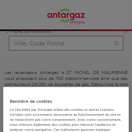
Affinez votre recherche en sélectionnant le modèle de
France
bouteille souhaité et le type de point de vente (revendeur /
Auvergne-Rhône-Alpes
distributeur automatique de bouteilles de gaz ou station GPL
Savoie
carburant)
ST MICHEL DE MAURIENNE
Requête
Les revendeurs Antargaz à ST MICHEL DE MAURIENNE
vous proposent plus de 700 stations-services ainsi que des
distributeurs 24/24h de bouteilles de gaz. Découvrez la liste
des revendeurs Antargaz à ST MICHEL DE MAURIENNE,
l'adresse, le numéro de téléphone de votre stations GPL ou
Bannière de cookies
distributeurs de bouteilles de gaz.
Le site édité par Antargaz utilise des cookies et autres traceurs.
2 revendeur(s) Antargaz
Certains sont strictement nécessaires au fonctionnement du site et
ne nécessitent pas votre consentement. Avec votre consentement,
nous utilisons également des cookies pour mesurer l’audience et
à ST MICHEL DE
analyser votre navigation. Ces traitements peuvent impliquer