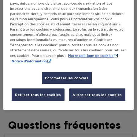
pays, dates, nombre de visites, sources de navigation et vos
HURTIERES
interactions avec le site, ainsi que leur transmission à des
partenaires tiers, y compris ceux potentiellement situés en dehors
de l’Union européenne. Vous pouvez paramétrer vos choix à
l’exception des cookies strictement nécessaires en cliquant sur «
Villes
Paramétrer les cookies » ci-dessous. Le refus ou le retrait de votre
consentement n’affecte pas l’accès au site, mais peut limiter
certaines fonctionnalités ou mesures d’audience. Choisissez
MARTINET JOSETTE ST ALBAN D HURTIERES
“Accepter tous les cookies” pour autoriser tous les cookies non
strictement nécessaires, ou “Refuser tous les cookies” pour refuser
281 RUE DU GRAND VILLAGE
Notre politique de cookies
ces cookies. Pour en savoir plus :
73220
ST ALBAN D HURTIERES
Notice d'information
S'Y RENDRE
Paramétrer les cookies
Refuser tous les cookies
Autoriser tous les cookies
Questions fréquentes