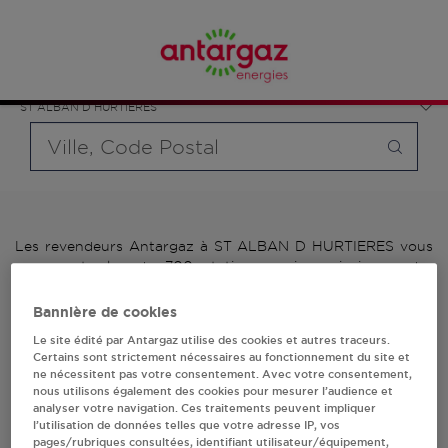
Affinez votre recherche en sélectionnant le modèle de
France
bouteille souhaité et le type de point de vente (revendeur /
Auvergne-Rhône-Alpes
distributeur automatique de bouteilles de gaz ou station GPL
Savoie
carburant)
ST ALBAN D HURTIERES
Requête
Les revendeurs Antargaz à ST ALBAN D HURTIERES vous
proposent plus de 700 stations-services ainsi que des
distributeurs 24/24h de bouteilles de gaz. Découvrez la liste
des revendeurs Antargaz à ST ALBAN D HURTIERES,
Bannière de cookies
l'adresse, le numéro de téléphone de votre stations GPL ou
Le site édité par Antargaz utilise des cookies et autres traceurs.
distributeurs de bouteilles de gaz.
Certains sont strictement nécessaires au fonctionnement du site et
ne nécessitent pas votre consentement. Avec votre consentement,
1 revendeur(s) Antargaz
nous utilisons également des cookies pour mesurer l’audience et
analyser votre navigation. Ces traitements peuvent impliquer
l’utilisation de données telles que votre adresse IP, vos
à ST ALBAN D
pages/rubriques consultées, identifiant utilisateur/équipement,