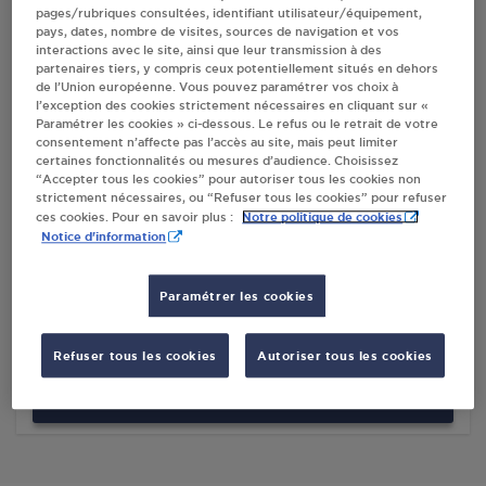
pages/rubriques consultées, identifiant utilisateur/équipement,
pays, dates, nombre de visites, sources de navigation et vos
Villes
interactions avec le site, ainsi que leur transmission à des
partenaires tiers, y compris ceux potentiellement situés en dehors
de l’Union européenne. Vous pouvez paramétrer vos choix à
MASTER PRO BEAUFORT
l’exception des cookies strictement nécessaires en cliquant sur «
Paramétrer les cookies » ci-dessous. Le refus ou le retrait de votre
9 ROUTE DE ROSELEND
consentement n’affecte pas l’accès au site, mais peut limiter
73270
BEAUFORT
certaines fonctionnalités ou mesures d’audience. Choisissez
“Accepter tous les cookies” pour autoriser tous les cookies non
S'Y RENDRE
strictement nécessaires, ou “Refuser tous les cookies” pour refuser
Notre politique de cookies
ces cookies. Pour en savoir plus :
Notice d'information
DISTRIBUTION CASINO FRANCE BEAUFORT
Paramétrer les cookies
C.54.32
RUE PIERRE BLANC
73270
BEAUFORT
Refuser tous les cookies
Autoriser tous les cookies
S'Y RENDRE