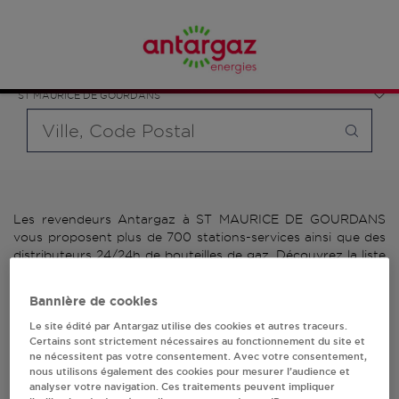
Affinez votre recherche en sélectionnant le modèle de
France
bouteille souhaité et le type de point de vente (revendeur /
Auvergne-Rhône-Alpes
distributeur automatique de bouteilles de gaz ou station GPL
Ain
carburant)
ST MAURICE DE GOURDANS
Requête
Les revendeurs Antargaz à ST MAURICE DE GOURDANS
vous proposent plus de 700 stations-services ainsi que des
distributeurs 24/24h de bouteilles de gaz. Découvrez la liste
des revendeurs Antargaz à ST MAURICE DE GOURDANS,
l'adresse, le numéro de téléphone de votre stations GPL ou
Bannière de cookies
distributeurs de bouteilles de gaz.
Le site édité par Antargaz utilise des cookies et autres traceurs.
Certains sont strictement nécessaires au fonctionnement du site et
2 revendeur(s) Antargaz
ne nécessitent pas votre consentement. Avec votre consentement,
nous utilisons également des cookies pour mesurer l’audience et
à ST MAURICE DE
analyser votre navigation. Ces traitements peuvent impliquer