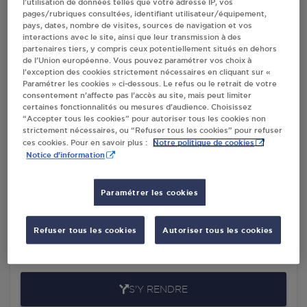
l’utilisation de données telles que votre adresse IP, vos
GOURDANS
pages/rubriques consultées, identifiant utilisateur/équipement,
pays, dates, nombre de visites, sources de navigation et vos
interactions avec le site, ainsi que leur transmission à des
partenaires tiers, y compris ceux potentiellement situés en dehors
de l’Union européenne. Vous pouvez paramétrer vos choix à
Villes
l’exception des cookies strictement nécessaires en cliquant sur «
Paramétrer les cookies » ci-dessous. Le refus ou le retrait de votre
consentement n’affecte pas l’accès au site, mais peut limiter
PETIT CASINO ST MAURICE DE GOURDANS
certaines fonctionnalités ou mesures d’audience. Choisissez
“Accepter tous les cookies” pour autoriser tous les cookies non
1 ROUTE DE LA CHARRIERE
strictement nécessaires, ou “Refuser tous les cookies” pour refuser
01800
ST MAURICE DE GOURDANS
Notre politique de cookies
ces cookies. Pour en savoir plus :
Notice d'information
S'Y RENDRE
Paramétrer les cookies
SARL GARAGE.ROUSSET ST MAURICE DE
GOURDANS
Refuser tous les cookies
Autoriser tous les cookies
ROUTE DE PORT GALLAND
01800
ST MAURICE DE GOURDANS
S'Y RENDRE