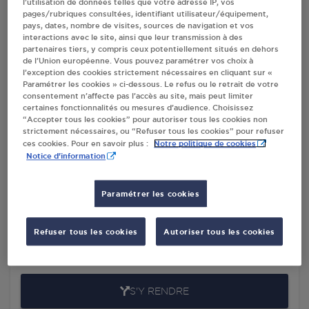
l’utilisation de données telles que votre adresse IP, vos
REYSSOUZE
pages/rubriques consultées, identifiant utilisateur/équipement,
pays, dates, nombre de visites, sources de navigation et vos
interactions avec le site, ainsi que leur transmission à des
partenaires tiers, y compris ceux potentiellement situés en dehors
de l’Union européenne. Vous pouvez paramétrer vos choix à
Villes
l’exception des cookies strictement nécessaires en cliquant sur «
Paramétrer les cookies » ci-dessous. Le refus ou le retrait de votre
consentement n’affecte pas l’accès au site, mais peut limiter
COMTET PIN ST JULIEN SUR REYSSOUZE
certaines fonctionnalités ou mesures d’audience. Choisissez
“Accepter tous les cookies” pour autoriser tous les cookies non
705 ROUTE DE CHALON
strictement nécessaires, ou “Refuser tous les cookies” pour refuser
01560
ST JULIEN SUR REYSSOUZE
Notre politique de cookies
ces cookies. Pour en savoir plus :
Notice d'information
S'Y RENDRE
Paramétrer les cookies
VULIN ETS GARAGE ST JULIEN SUR
REYSSOUZE
Refuser tous les cookies
Autoriser tous les cookies
180 ROUTE DU BOURG
01560
ST JULIEN SUR REYSSOUZE
S'Y RENDRE