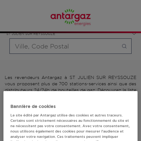
Affinez votre recherche en sélectionnant le modèle de
France
bouteille souhaité et le type de point de vente (revendeur /
Auvergne-Rhône-Alpes
distributeur automatique de bouteilles de gaz ou station GPL
Ain
carburant)
ST JULIEN SUR REYSSOUZE
Requête
Les revendeurs Antargaz à ST JULIEN SUR REYSSOUZE
vous proposent plus de 700 stations-services ainsi que des
distributeurs 24/24h de bouteilles de gaz. Découvrez la liste
des revendeurs Antargaz à ST JULIEN SUR REYSSOUZE,
l'adresse, le numéro de téléphone de votre stations GPL ou
Bannière de cookies
distributeurs de bouteilles de gaz.
Le site édité par Antargaz utilise des cookies et autres traceurs.
Certains sont strictement nécessaires au fonctionnement du site et
2 revendeur(s) Antargaz
ne nécessitent pas votre consentement. Avec votre consentement,
nous utilisons également des cookies pour mesurer l’audience et
à ST JULIEN SUR
analyser votre navigation. Ces traitements peuvent impliquer