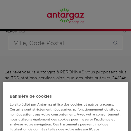
Affinez votre recherche en sélectionnant le modèle de
France
bouteille souhaité et le type de point de vente (revendeur /
Auvergne-Rhône-Alpes
distributeur automatique de bouteilles de gaz ou station GPL
Ain
carburant)
PERONNAS
Requête
Les revendeurs Antargaz à PERONNAS vous proposent plus
de 700 stations-services ainsi que des distributeurs 24/24h
de bouteilles de gaz. Découvrez la liste des revendeurs
Antargaz à PERONNAS, l'adresse, le numéro de téléphone
de votre stations GPL ou distributeurs de bouteilles de gaz.
Bannière de cookies
Le site édité par Antargaz utilise des cookies et autres traceurs.
2 revendeur(s) Antargaz
Certains sont strictement nécessaires au fonctionnement du site et
ne nécessitent pas votre consentement. Avec votre consentement,
à PERONNAS
nous utilisons également des cookies pour mesurer l’audience et
analyser votre navigation. Ces traitements peuvent impliquer
l’utilisation de données telles que votre adresse IP, vos