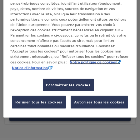
pages/rubriques consultées, identifiant utilisateur/équipement,
pays, dates, nombre de visites, sources de navigation et vos
Villes
interactions avec le site, ainsi que leur transmission à des
partenaires tiers, y compris ceux potentiellement situés en dehors
de l’Union européenne. Vous pouvez paramétrer vos choix à
AGIP - SARL DE MILLEVILLE PERONNAS
l’exception des cookies strictement nécessaires en cliquant sur «
Paramétrer les cookies » ci-dessous. Le refus ou le retrait de votre
148 AVENUE DE LYON
consentement n’affecte pas l’accès au site, mais peut limiter
01960
PERONNAS
certaines fonctionnalités ou mesures d’audience. Choisissez
“Accepter tous les cookies” pour autoriser tous les cookies non
S'Y RENDRE
strictement nécessaires, ou “Refuser tous les cookies” pour refuser
Notre politique de cookies
ces cookies. Pour en savoir plus :
Notice d'information
DISTRIBUTEUR AUTOMATIQUE 24/24
CARREFOUR PERONNAS
Paramétrer les cookies
CHEMIN DE BELLEVUE
01960
PERONNAS
Refuser tous les cookies
Autoriser tous les cookies
S'Y RENDRE