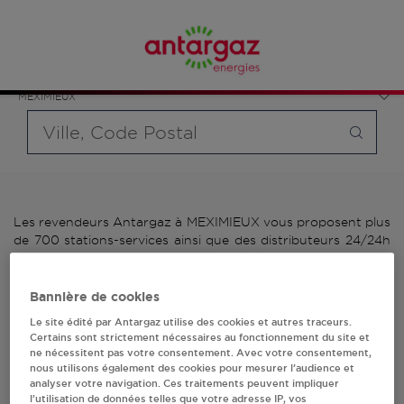
Affinez votre recherche en sélectionnant le modèle de
France
bouteille souhaité et le type de point de vente (revendeur /
Auvergne-Rhône-Alpes
distributeur automatique de bouteilles de gaz ou station GPL
Ain
carburant)
MEXIMIEUX
Requête
Les revendeurs Antargaz à MEXIMIEUX vous proposent plus
de 700 stations-services ainsi que des distributeurs 24/24h
de bouteilles de gaz. Découvrez la liste des revendeurs
Antargaz à MEXIMIEUX, l'adresse, le numéro de téléphone
de votre stations GPL ou distributeurs de bouteilles de gaz.
Bannière de cookies
Le site édité par Antargaz utilise des cookies et autres traceurs.
2 revendeur(s) Antargaz
Certains sont strictement nécessaires au fonctionnement du site et
ne nécessitent pas votre consentement. Avec votre consentement,
à MEXIMIEUX
nous utilisons également des cookies pour mesurer l’audience et
analyser votre navigation. Ces traitements peuvent impliquer
l’utilisation de données telles que votre adresse IP, vos