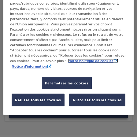
pages/rubriques consultées, identifiant utilisateur/équipement,
pays, dates, nombre de visites, sources de navigation et vos
Villes
interactions avec le site, ainsi que leur transmission à des
partenaires tiers, y compris ceux potentiellement situés en dehors
de l’Union européenne. Vous pouvez paramétrer vos choix à
INTERMARCHE SUPER FRAJEAN MEXIMIEUX
l’exception des cookies strictement nécessaires en cliquant sur «
Paramétrer les cookies » ci-dessous. Le refus ou le retrait de votre
RUE DES CARRONNIERES
consentement n’affecte pas l’accès au site, mais peut limiter
01800
MEXIMIEUX
certaines fonctionnalités ou mesures d’audience. Choisissez
“Accepter tous les cookies” pour autoriser tous les cookies non
S'Y RENDRE
strictement nécessaires, ou “Refuser tous les cookies” pour refuser
Notre politique de cookies
ces cookies. Pour en savoir plus :
Notice d'information
DISTRIBUTEUR AUTOMATIQUE 24/24
CARREFOUR MEXIMIEUX
Paramétrer les cookies
ROUTE DE LYON
01800
MEXIMIEUX
Refuser tous les cookies
Autoriser tous les cookies
S'Y RENDRE