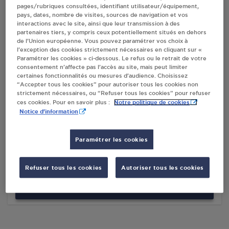
pages/rubriques consultées, identifiant utilisateur/équipement,
pays, dates, nombre de visites, sources de navigation et vos
interactions avec le site, ainsi que leur transmission à des
Villes
partenaires tiers, y compris ceux potentiellement situés en dehors
de l’Union européenne. Vous pouvez paramétrer vos choix à
l’exception des cookies strictement nécessaires en cliquant sur «
SUPER U ALPACOM SAS ST FULGENT
Paramétrer les cookies » ci-dessous. Le refus ou le retrait de votre
consentement n’affecte pas l’accès au site, mais peut limiter
ZAC DE LA METAIRIE
certaines fonctionnalités ou mesures d’audience. Choisissez
85250
ST FULGENT
“Accepter tous les cookies” pour autoriser tous les cookies non
strictement nécessaires, ou “Refuser tous les cookies” pour refuser
Notre politique de cookies
ces cookies. Pour en savoir plus :
S'Y RENDRE
Notice d'information
CAVAC SCA AGRI VILLAGE ST FULGENT
Paramétrer les cookies
ZI INDUSTRIEL DU GRAND MOULIN
85250
ST FULGENT
Refuser tous les cookies
Autoriser tous les cookies
S'Y RENDRE