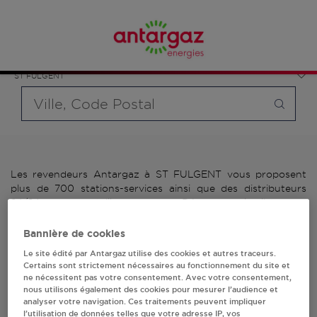
Affinez votre recherche en sélectionnant le modèle de
France
bouteille souhaité et le type de point de vente (revendeur /
Pays de la Loire
distributeur automatique de bouteilles de gaz ou station GPL
Vendée
carburant)
ST FULGENT
Requête
Les revendeurs Antargaz à ST FULGENT vous proposent
plus de 700 stations-services ainsi que des distributeurs
24/24h de bouteilles de gaz. Découvrez la liste des
revendeurs Antargaz à ST FULGENT, l'adresse, le numéro de
téléphone de votre stations GPL ou distributeurs de
Bannière de cookies
bouteilles de gaz.
Le site édité par Antargaz utilise des cookies et autres traceurs.
Certains sont strictement nécessaires au fonctionnement du site et
2 revendeur(s) Antargaz
ne nécessitent pas votre consentement. Avec votre consentement,
nous utilisons également des cookies pour mesurer l’audience et
analyser votre navigation. Ces traitements peuvent impliquer
à ST FULGENT
l’utilisation de données telles que votre adresse IP, vos