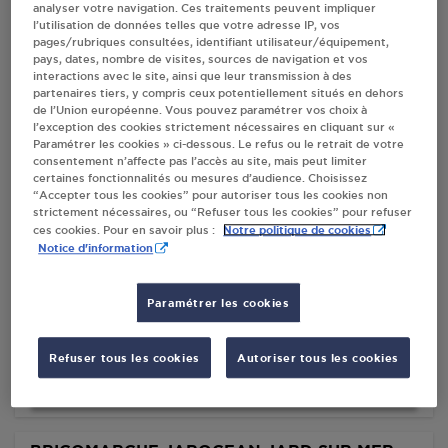
analyser votre navigation. Ces traitements peuvent impliquer
l’utilisation de données telles que votre adresse IP, vos
pages/rubriques consultées, identifiant utilisateur/équipement,
Villes
pays, dates, nombre de visites, sources de navigation et vos
interactions avec le site, ainsi que leur transmission à des
partenaires tiers, y compris ceux potentiellement situés en dehors
DISTRIBUTEUR AUTOMATIQUE 24/24
de l’Union européenne. Vous pouvez paramétrer vos choix à
SYSTÈME U JARD SUR MER
l’exception des cookies strictement nécessaires en cliquant sur «
Paramétrer les cookies » ci-dessous. Le refus ou le retrait de votre
RUE DE LA PERPOISE
consentement n’affecte pas l’accès au site, mais peut limiter
85520
JARD SUR MER
certaines fonctionnalités ou mesures d’audience. Choisissez
“Accepter tous les cookies” pour autoriser tous les cookies non
strictement nécessaires, ou “Refuser tous les cookies” pour refuser
S'Y RENDRE
Notre politique de cookies
ces cookies. Pour en savoir plus :
Notice d'information
SUPER U JARD SUR MER
Paramétrer les cookies
RUE DE LA PERPOISE
85520
JARD SUR MER
Refuser tous les cookies
Autoriser tous les cookies
S'Y RENDRE