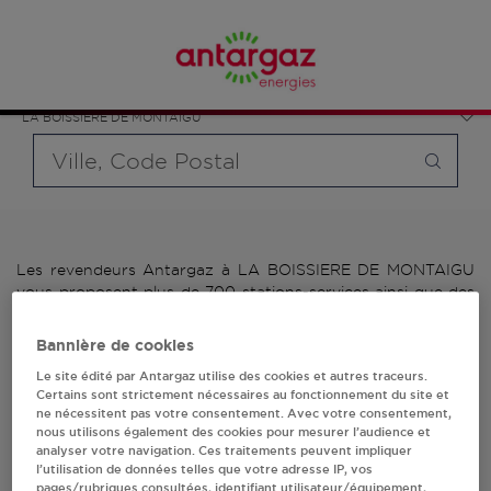
Affinez votre recherche en sélectionnant le modèle de
France
bouteille souhaité et le type de point de vente (revendeur /
Pays de la Loire
distributeur automatique de bouteilles de gaz ou station GPL
Vendée
carburant)
LA BOISSIERE DE MONTAIGU
Requête
Les revendeurs Antargaz à LA BOISSIERE DE MONTAIGU
vous proposent plus de 700 stations-services ainsi que des
distributeurs 24/24h de bouteilles de gaz. Découvrez la liste
des revendeurs Antargaz à LA BOISSIERE DE MONTAIGU,
Bannière de cookies
l'adresse, le numéro de téléphone de votre stations GPL ou
Le site édité par Antargaz utilise des cookies et autres traceurs.
distributeurs de bouteilles de gaz.
Certains sont strictement nécessaires au fonctionnement du site et
ne nécessitent pas votre consentement. Avec votre consentement,
1 revendeur(s) Antargaz
nous utilisons également des cookies pour mesurer l’audience et
analyser votre navigation. Ces traitements peuvent impliquer
à LA BOISSIERE DE
l’utilisation de données telles que votre adresse IP, vos
pages/rubriques consultées, identifiant utilisateur/équipement,