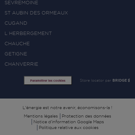
SEVREMOINE
ST AUBIN DES ORMEAUX
CUGAND
L HERBERGEMENT
CHAUCHE
GETIGNE
CHANVERRIE
Store locator par
BRIDGE
Paramétrer les cookies
Signature
L'énergie est notre avenir, économisons-la !
Mentions légales
Protection des données
Notice d’information Google Maps
Politique relative aux cookies