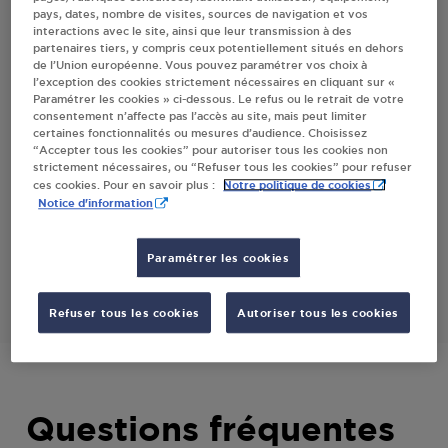
pays, dates, nombre de visites, sources de navigation et vos
MONTAIGU
interactions avec le site, ainsi que leur transmission à des
partenaires tiers, y compris ceux potentiellement situés en dehors
de l’Union européenne. Vous pouvez paramétrer vos choix à
l’exception des cookies strictement nécessaires en cliquant sur «
Villes
Paramétrer les cookies » ci-dessous. Le refus ou le retrait de votre
consentement n’affecte pas l’accès au site, mais peut limiter
certaines fonctionnalités ou mesures d’audience. Choisissez
CAVAC SCA LA BOISSIERE DE MONTAIGU
“Accepter tous les cookies” pour autoriser tous les cookies non
strictement nécessaires, ou “Refuser tous les cookies” pour refuser
AGRI VILLAGE
Notre politique de cookies
ces cookies. Pour en savoir plus :
ROUTE DE MONTAIGU
Notice d'information
85600
LA BOISSIERE DE MONTAIGU
Paramétrer les cookies
S'Y RENDRE
Refuser tous les cookies
Autoriser tous les cookies
Questions fréquentes