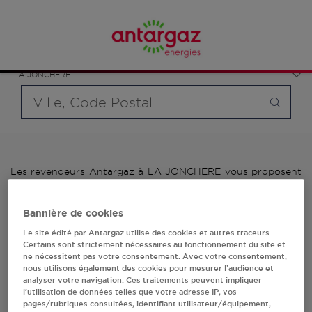
Affinez votre recherche en sélectionnant le modèle de
France
bouteille souhaité et le type de point de vente (revendeur /
Pays de la Loire
distributeur automatique de bouteilles de gaz ou station GPL
Vendée
carburant)
LA JONCHERE
Requête
Les revendeurs Antargaz à LA JONCHERE vous proposent
plus de 700 stations-services ainsi que des distributeurs
24/24h de bouteilles de gaz. Découvrez la liste des
Bannière de cookies
revendeurs Antargaz à LA JONCHERE, l'adresse, le numéro
de téléphone de votre stations GPL ou distributeurs de
Le site édité par Antargaz utilise des cookies et autres traceurs.
bouteilles de gaz.
Certains sont strictement nécessaires au fonctionnement du site et
ne nécessitent pas votre consentement. Avec votre consentement,
nous utilisons également des cookies pour mesurer l’audience et
1 revendeur(s) Antargaz
analyser votre navigation. Ces traitements peuvent impliquer
l’utilisation de données telles que votre adresse IP, vos
à LA JONCHERE
pages/rubriques consultées, identifiant utilisateur/équipement,