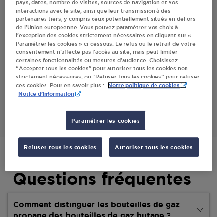
pays, dates, nombre de visites, sources de navigation et vos
interactions avec le site, ainsi que leur transmission à des
partenaires tiers, y compris ceux potentiellement situés en dehors
Villes
de l’Union européenne. Vous pouvez paramétrer vos choix à
l’exception des cookies strictement nécessaires en cliquant sur «
Paramétrer les cookies » ci-dessous. Le refus ou le retrait de votre
MAIRIE DE LA JONCHERE
consentement n’affecte pas l’accès au site, mais peut limiter
certaines fonctionnalités ou mesures d’audience. Choisissez
2, RUE DU MARCHAIS
“Accepter tous les cookies” pour autoriser tous les cookies non
85540
LA JONCHERE
strictement nécessaires, ou “Refuser tous les cookies” pour refuser
Notre politique de cookies
ces cookies. Pour en savoir plus :
Notice d'information
S'Y RENDRE
Paramétrer les cookies
Refuser tous les cookies
Autoriser tous les cookies
Questions fréquentes
Comment distinguer les bouteilles de gaz
propane des bouteilles de gaz butane ?