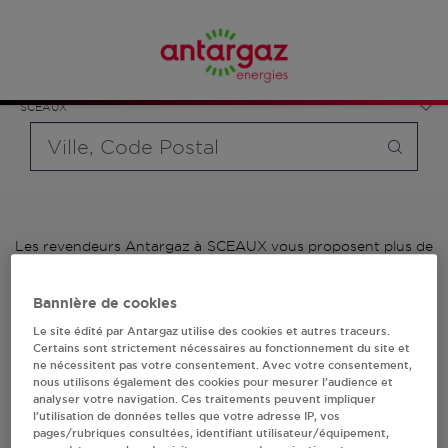
Affinez votre recherche en sélectionnant le modèle de
France
bouteille souhaité et le type de point de vente (revendeur /
Île-de-France
distributeur automatique de bouteilles de gaz ou station GPL
Hauts-de-Seine
carburant)
SCEAUX
Requête
Les revendeurs Antargaz à SCEAUX vous proposent plus de
700 stations-services ainsi que des distributeurs 24/24h de
bouteilles de gaz. Découvrez la liste des revendeurs
Bannière de cookies
Antargaz à SCEAUX, l'adresse, le numéro de téléphone de
votre stations GPL ou distributeurs de bouteilles de gaz.
Le site édité par Antargaz utilise des cookies et autres traceurs.
Certains sont strictement nécessaires au fonctionnement du site et
ne nécessitent pas votre consentement. Avec votre consentement,
1 revendeur(s) Antargaz
nous utilisons également des cookies pour mesurer l’audience et
analyser votre navigation. Ces traitements peuvent impliquer
à SCEAUX
l’utilisation de données telles que votre adresse IP, vos
pages/rubriques consultées, identifiant utilisateur/équipement,