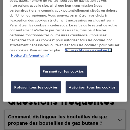
pays, dates, nombre de visites, sources de navigation et vos
interactions avec le site, ainsi que leur transmission à des
Villes
partenaires tiers, y compris ceux potentiellement situés en dehors
de l’Union européenne. Vous pouvez paramétrer vos choix à
l’exception des cookies strictement nécessaires en cliquant sur «
GNT SERVICES SCEAUX
Paramétrer les cookies » ci-dessous. Le refus ou le retrait de votre
consentement n’affecte pas l’accès au site, mais peut limiter
5 AVE PAUL LANGEVIN
certaines fonctionnalités ou mesures d’audience. Choisissez
92330
SCEAUX
“Accepter tous les cookies” pour autoriser tous les cookies non
strictement nécessaires, ou “Refuser tous les cookies” pour refuser
Notre politique de cookies
ces cookies. Pour en savoir plus :
S'Y RENDRE
Notice d'information
Paramétrer les cookies
Refuser tous les cookies
Autoriser tous les cookies
Questions fréquentes
Comment distinguer les bouteilles de gaz
propane des bouteilles de gaz butane ?