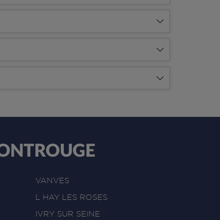
e MONTROUGE
VANVES
L HAY LES ROSES
IVRY SUR SEINE