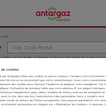
ROUGE
Requête
U
modèle de bouteille souhaité et le type de point de vente (reve
gaz ou station GPL carburant)
 de cookies
té par Antargaz utilise des cookies et autres traceurs. Certains sont strictement 
ment du site et ne nécessitent pas votre consentement. Avec votre consenteme
galement des cookies pour mesurer l’audience et analyser votre navigation. Ces 
liquer l’utilisation de données telles que votre adresse IP, vos pages/rubriques
 utilisateur/équipement, pays, dates, nombre de visites, sources de navigation et
proposent plus de 700 stations-services ainsi que des 
s avec le site, ainsi que leur transmission à des partenaires tiers, y compris ceux
gaz à MONTROUGE, l'adresse, le numéro de téléphone d
ment situés en dehors de l’Union européenne. Vous pouvez paramétrer vos choix
 strictement nécessaires en cliquant sur « Paramétrer les cookies » ci-dessous. L