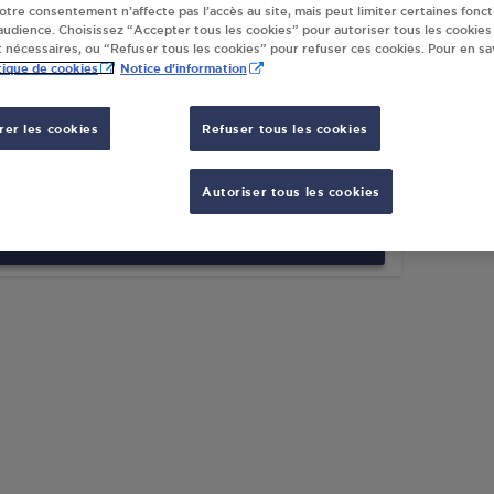
votre consentement n’affecte pas l’accès au site, mais peut limiter certaines fonct
udience. Choisissez “Accepter tous les cookies” pour autoriser tous les cookies
ur(s) Antargaz à
 nécessaires, ou “Refuser tous les cookies” pour refuser ces cookies. Pour en sav
tique de cookies
Notice d'information
O MONTROUGE
er les cookies
Refuser tous les cookies
AVENUE ARISTIDE BRIAND
20
MONTROUGE
Autoriser tous les cookies
S'Y RENDRE