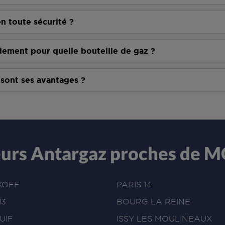
n toute sécurité ?
dement pour quelle bouteille de gaz ?
 sont ses avantages ?
eurs Antargaz proches d
KOFF
PARIS 14
13
BOURG LA REINE
UIF
ISSY LES MOULINEAUX