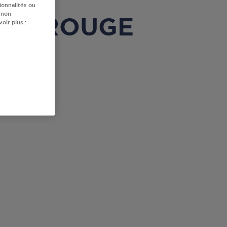
ionnalités ou
 non
 MONTROUGE
oir plus :