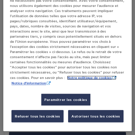
ne nécessitent pas votre consentement. Avec votre consentement,
nous utilisons également des cookies pour mesurer l’audience et
analyser votre navigation. Ces traitements peuvent impliquer
MAZOR ICBJ ANTONY
l’utilisation de données telles que votre adresse IP, vos
pages/rubriques consultées, identifiant utilisateur/équipement,
145 BIS AV DIVISION LECLERC
pays, dates, nombre de visites, sources de navigation et vos
92160
ANTONY
interactions avec le site, ainsi que leur transmission à des
partenaires tiers, y compris ceux potentiellement situés en dehors
S'Y RENDRE
de l’Union européenne. Vous pouvez paramétrer vos choix à
l’exception des cookies strictement nécessaires en cliquant sur «
Paramétrer les cookies » ci-dessous. Le refus ou le retrait de votre
consentement n’affecte pas l’accès au site, mais peut limiter
EURO MED SERVICES SARL COLOMBES
certaines fonctionnalités ou mesures d’audience. Choisissez
“Accepter tous les cookies” pour autoriser tous les cookies non
35 RUE SALVADOR ALLENDE
strictement nécessaires, ou “Refuser tous les cookies” pour refuser
92700
COLOMBES
Notre politique de cookies
ces cookies. Pour en savoir plus :
Notice d'information
S'Y RENDRE
Paramétrer les cookies
RELAIS DE FRONT DE SEINE COURBEVOIE
Refuser tous les cookies
Autoriser tous les cookies
41 QUAI DU PRESIDENT PAUL DOUMER
92400
COURBEVOIE