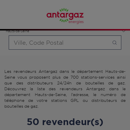
Affinez votre recherche en sélectionnant le modèle de
bouteille souhaité et le type de point de vente (revendeur /
France
distributeur automatique de bouteilles de gaz ou station GPL
Île-de-France
carburant)
Hauts-de-Seine
Requête
Les revendeurs Antargaz dans le département Hauts-de-
Seine vous proposent plus de 700 stations-services ainsi
que des distributeurs 24/24h de bouteilles de gaz.
Découvrez la liste des revendeurs Antargaz dans le
département Hauts-de-Seine, l'adresse, le numéro de
téléphone de votre stations GPL ou distributeurs de
bouteilles de gaz.
50 revendeur(s)