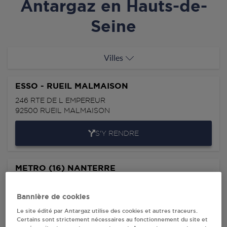
Antargaz en Hauts-de-
Seine
Villes
ESSO - RUEIL MALMAISON
246 RTE DE L EMPEREUR
92500
RUEIL MALMAISON
S'Y RENDRE
METRO (16) NANTERRE
5 RUE DES GRANDS PRES
92000
NANTERRE
Bannière de cookies
Le site édité par Antargaz utilise des cookies et autres traceurs.
S'Y RENDRE
Certains sont strictement nécessaires au fonctionnement du site et