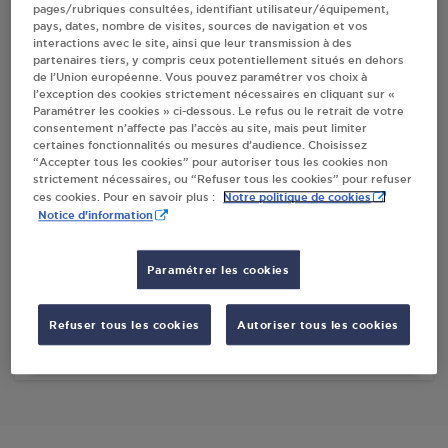
pages/rubriques consultées, identifiant utilisateur/équipement,
pays, dates, nombre de visites, sources de navigation et vos
Villes
interactions avec le site, ainsi que leur transmission à des
partenaires tiers, y compris ceux potentiellement situés en dehors
de l’Union européenne. Vous pouvez paramétrer vos choix à
ESSO BAGNEUX
l’exception des cookies strictement nécessaires en cliquant sur «
Paramétrer les cookies » ci-dessous. Le refus ou le retrait de votre
98 T AVENUE DE BOURG LA REINE
consentement n’affecte pas l’accès au site, mais peut limiter
92220
BAGNEUX
certaines fonctionnalités ou mesures d’audience. Choisissez
“Accepter tous les cookies” pour autoriser tous les cookies non
strictement nécessaires, ou “Refuser tous les cookies” pour refuser
S'Y RENDRE
Notre politique de cookies
ces cookies. Pour en savoir plus :
Notice d'information
ESSO BAGNEUX
Paramétrer les cookies
12.14 AVENUE DU GENERAL DE GAULLE
92220
BAGNEUX
Refuser tous les cookies
Autoriser tous les cookies
S'Y RENDRE