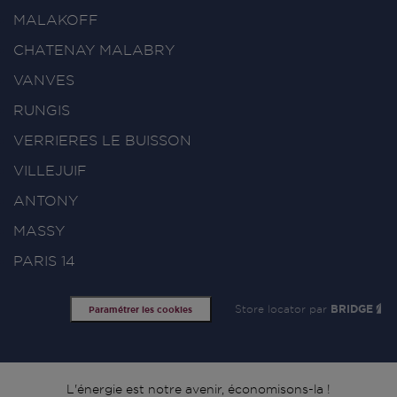
MALAKOFF
CHATENAY MALABRY
VANVES
RUNGIS
VERRIERES LE BUISSON
VILLEJUIF
ANTONY
MASSY
PARIS 14
Store locator par
BRIDGE
Paramétrer les cookies
L'énergie est notre avenir, économisons-la !