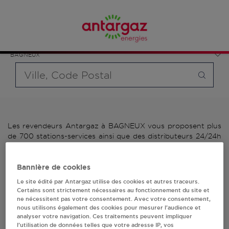
Affinez votre recherche en sélectionnant le modèle de
France
bouteille souhaité et le type de point de vente (revendeur /
Île-de-France
distributeur automatique de bouteilles de gaz ou station GPL
Hauts-de-Seine
carburant)
BAGNEUX
Requête
Les revendeurs Antargaz à BAGNEUX vous proposent plus
de 700 stations-services ainsi que des distributeurs 24/24h
de bouteilles de gaz. Découvrez la liste des revendeurs
Antargaz à BAGNEUX, l'adresse, le numéro de téléphone de
votre stations GPL ou distributeurs de bouteilles de gaz.
Bannière de cookies
Le site édité par Antargaz utilise des cookies et autres traceurs.
2 revendeur(s) Antargaz
Certains sont strictement nécessaires au fonctionnement du site et
ne nécessitent pas votre consentement. Avec votre consentement,
nous utilisons également des cookies pour mesurer l’audience et
à BAGNEUX
analyser votre navigation. Ces traitements peuvent impliquer
l’utilisation de données telles que votre adresse IP, vos