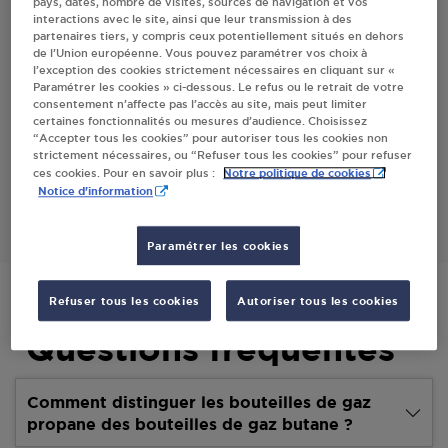
pays, dates, nombre de visites, sources de navigation et vos
interactions avec le site, ainsi que leur transmission à des
Villes
partenaires tiers, y compris ceux potentiellement situés en dehors
de l’Union européenne. Vous pouvez paramétrer vos choix à
l’exception des cookies strictement nécessaires en cliquant sur «
CAZABAT NADIA PEYRUN
Paramétrer les cookies » ci-dessous. Le refus ou le retrait de votre
consentement n’affecte pas l’accès au site, mais peut limiter
50 ROUTE DU MIDI
certaines fonctionnalités ou mesures d’audience. Choisissez
65140
PEYRUN
“Accepter tous les cookies” pour autoriser tous les cookies non
strictement nécessaires, ou “Refuser tous les cookies” pour refuser
Notre politique de cookies
ces cookies. Pour en savoir plus :
S'Y RENDRE
Notice d'information
Paramétrer les cookies
Refuser tous les cookies
Autoriser tous les cookies
Questions fréquentes
Comment distinguer les bouteilles de gaz
propane des bouteilles de gaz butane ?