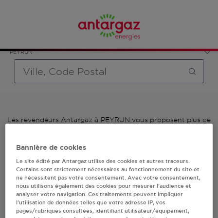
Affinez votre recherche en sélectionnant le modèle de
France
bouteille souhaité et le type de point de vente (revendeur /
Occitanie
distributeur automatique de bouteilles de gaz ou station GPL
Hautes-Pyrénées
carburant)
PEYRUN
Requête
Les revendeurs Antargaz à PEYRUN vous proposent plus de
700 stations-services ainsi que des distributeurs 24/24h de
bouteilles de gaz. Découvrez la liste des revendeurs
Bannière de cookies
Antargaz à PEYRUN, l'adresse, le numéro de téléphone de
votre stations GPL ou distributeurs de bouteilles de gaz.
Le site édité par Antargaz utilise des cookies et autres traceurs.
Certains sont strictement nécessaires au fonctionnement du site et
ne nécessitent pas votre consentement. Avec votre consentement,
1 revendeur(s) Antargaz
nous utilisons également des cookies pour mesurer l’audience et
analyser votre navigation. Ces traitements peuvent impliquer
à PEYRUN
l’utilisation de données telles que votre adresse IP, vos
pages/rubriques consultées, identifiant utilisateur/équipement,