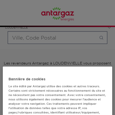
Affinez votre recherche en sélectionnant le modèle de
France
bouteille souhaité et le type de point de vente (revendeur /
Occitanie
distributeur automatique de bouteilles de gaz ou station GPL
Hautes-Pyrénées
carburant)
LOUDENVIELLE
Requête
Les revendeurs Antargaz à LOUDENVIELLE vous proposent
plus de 700 stations-services ainsi que des distributeurs
24/24h de bouteilles de gaz. Découvrez la liste des
revendeurs Antargaz à LOUDENVIELLE, l'adresse, le numéro
Bannière de cookies
de téléphone de votre stations GPL ou distributeurs de
Le site édité par Antargaz utilise des cookies et autres traceurs.
bouteilles de gaz.
Certains sont strictement nécessaires au fonctionnement du site et
ne nécessitent pas votre consentement. Avec votre consentement,
1 revendeur(s) Antargaz
nous utilisons également des cookies pour mesurer l’audience et
analyser votre navigation. Ces traitements peuvent impliquer
l’utilisation de données telles que votre adresse IP, vos
à LOUDENVIELLE
pages/rubriques consultées, identifiant utilisateur/équipement,