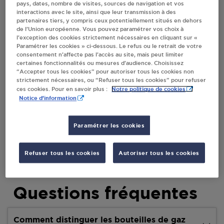
pays, dates, nombre de visites, sources de navigation et vos
interactions avec le site, ainsi que leur transmission à des
partenaires tiers, y compris ceux potentiellement situés en dehors
Villes
de l’Union européenne. Vous pouvez paramétrer vos choix à
l’exception des cookies strictement nécessaires en cliquant sur «
Paramétrer les cookies » ci-dessous. Le refus ou le retrait de votre
CARREFOUR MONTAGNE CCB
consentement n’affecte pas l’accès au site, mais peut limiter
LOUDENVIELLE
certaines fonctionnalités ou mesures d’audience. Choisissez
“Accepter tous les cookies” pour autoriser tous les cookies non
QUARTIER DES BALADANS
strictement nécessaires, ou “Refuser tous les cookies” pour refuser
65510
LOUDENVIELLE
Notre politique de cookies
ces cookies. Pour en savoir plus :
Notice d'information
S'Y RENDRE
Paramétrer les cookies
Refuser tous les cookies
Autoriser tous les cookies
Questions fréquentes
Comment distinguer les bouteilles de gaz