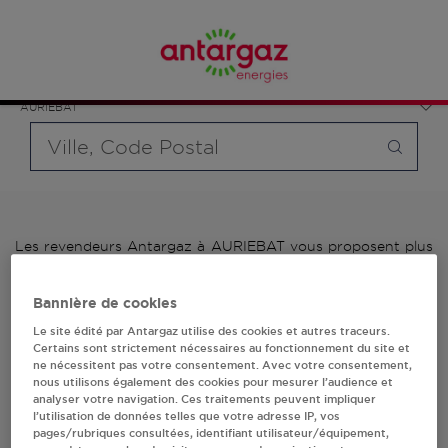
Affinez votre recherche en sélectionnant le modèle de
France
bouteille souhaité et le type de point de vente (revendeur /
Occitanie
distributeur automatique de bouteilles de gaz ou station GPL
Hautes-Pyrénées
carburant)
AURIEBAT
Requête
Les revendeurs Antargaz à AURIEBAT vous proposent plus
de 700 stations-services ainsi que des distributeurs 24/24h
de bouteilles de gaz. Découvrez la liste des revendeurs
Bannière de cookies
Antargaz à AURIEBAT, l'adresse, le numéro de téléphone de
votre stations GPL ou distributeurs de bouteilles de gaz.
Le site édité par Antargaz utilise des cookies et autres traceurs.
Certains sont strictement nécessaires au fonctionnement du site et
ne nécessitent pas votre consentement. Avec votre consentement,
1 revendeur(s) Antargaz
nous utilisons également des cookies pour mesurer l’audience et
analyser votre navigation. Ces traitements peuvent impliquer
à AURIEBAT
l’utilisation de données telles que votre adresse IP, vos
pages/rubriques consultées, identifiant utilisateur/équipement,