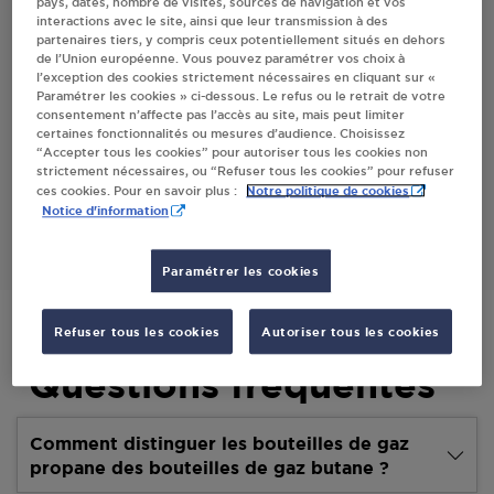
pays, dates, nombre de visites, sources de navigation et vos
interactions avec le site, ainsi que leur transmission à des
Villes
partenaires tiers, y compris ceux potentiellement situés en dehors
de l’Union européenne. Vous pouvez paramétrer vos choix à
l’exception des cookies strictement nécessaires en cliquant sur «
LILLE MAURICE MR AURIEBAT
Paramétrer les cookies » ci-dessous. Le refus ou le retrait de votre
consentement n’affecte pas l’accès au site, mais peut limiter
QUART. PARDEVANT
certaines fonctionnalités ou mesures d’audience. Choisissez
65700
AURIEBAT
“Accepter tous les cookies” pour autoriser tous les cookies non
strictement nécessaires, ou “Refuser tous les cookies” pour refuser
Notre politique de cookies
ces cookies. Pour en savoir plus :
S'Y RENDRE
Notice d'information
Paramétrer les cookies
Refuser tous les cookies
Autoriser tous les cookies
Questions fréquentes
Comment distinguer les bouteilles de gaz
propane des bouteilles de gaz butane ?