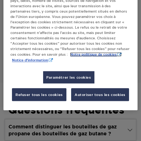
pays, dates, nombre de visites, sources de navigation et vos
interactions avec le site, ainsi que leur transmission à des
Villes
partenaires tiers, y compris ceux potentiellement situés en dehors
de l’Union européenne. Vous pouvez paramétrer vos choix à
l’exception des cookies strictement nécessaires en cliquant sur «
TUJAGUE FELICIEN MR HACHAN
Paramétrer les cookies » ci-dessous. Le refus ou le retrait de votre
consentement n’affecte pas l’accès au site, mais peut limiter
LAS PARCHETES
certaines fonctionnalités ou mesures d’audience. Choisissez
65230
HACHAN
“Accepter tous les cookies” pour autoriser tous les cookies non
strictement nécessaires, ou “Refuser tous les cookies” pour refuser
Notre politique de cookies
ces cookies. Pour en savoir plus :
S'Y RENDRE
Notice d'information
Paramétrer les cookies
Refuser tous les cookies
Autoriser tous les cookies
Questions fréquentes
Comment distinguer les bouteilles de gaz
propane des bouteilles de gaz butane ?