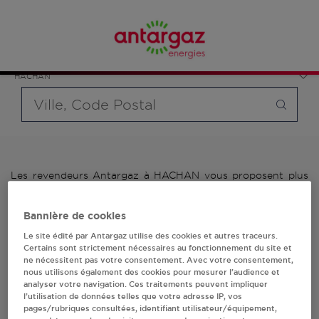
Affinez votre recherche en sélectionnant le modèle de
France
bouteille souhaité et le type de point de vente (revendeur /
Occitanie
distributeur automatique de bouteilles de gaz ou station GPL
Hautes-Pyrénées
carburant)
HACHAN
Requête
Les revendeurs Antargaz à HACHAN vous proposent plus
de 700 stations-services ainsi que des distributeurs 24/24h
de bouteilles de gaz. Découvrez la liste des revendeurs
Bannière de cookies
Antargaz à HACHAN, l'adresse, le numéro de téléphone de
votre stations GPL ou distributeurs de bouteilles de gaz.
Le site édité par Antargaz utilise des cookies et autres traceurs.
Certains sont strictement nécessaires au fonctionnement du site et
ne nécessitent pas votre consentement. Avec votre consentement,
1 revendeur(s) Antargaz
nous utilisons également des cookies pour mesurer l’audience et
analyser votre navigation. Ces traitements peuvent impliquer
à HACHAN
l’utilisation de données telles que votre adresse IP, vos
pages/rubriques consultées, identifiant utilisateur/équipement,