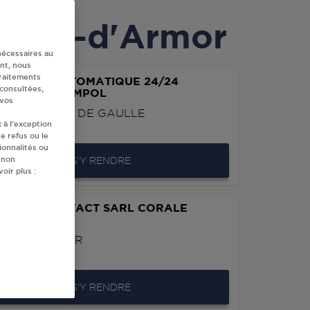
Côtes-d'Armor
nécessaires au
nt, nous
traitements
IBUTEUR AUTOMATIQUE 24/24
 consultées,
RMARCHE PAIMPOL
 vos
 AVENUE GAL DE GAULLE
 à l’exception
0
PAIMPOL
e refus ou le
ionnalités ou
 non
S'Y RENDRE
oir plus :
EFOUR CONTACT SARL CORALE
BRIAC
E DE L'ARMOR
0
BOURBRIAC
S'Y RENDRE