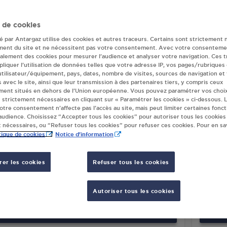
r(s) Antargaz en 
 de cookies
té par Antargaz utilise des cookies et autres traceurs. Certains sont strictement 
ment du site et ne nécessitent pas votre consentement. Avec votre consenteme
galement des cookies pour mesurer l’audience et analyser votre navigation. Ces 
TRIBUTEUR AUTOMATIQUE 24/24
DISTR
liquer l’utilisation de données telles que votre adresse IP, vos pages/rubriques
REFOUR GRACES
INTE
 utilisateur/équipement, pays, dates, nombre de visites, sources de navigation et
D POINT KENNEDY
56 58
s avec le site, ainsi que leur transmission à des partenaires tiers, y compris ceux
ment situés en dehors de l’Union européenne. Vous pouvez paramétrer vos choix
00
GRACES
2250
 strictement nécessaires en cliquant sur « Paramétrer les cookies » ci-dessous. L
votre consentement n’affecte pas l’accès au site, mais peut limiter certaines fonct
udience. Choisissez “Accepter tous les cookies” pour autoriser tous les cookies
S'Y RENDRE
 nécessaires, ou “Refuser tous les cookies” pour refuser ces cookies. Pour en sav
tique de cookies
Notice d'information
TRIBUTEUR AUTOMATIQUE 24/24
CARR
LERC PLENEUF VAL ANDRE
BOUR
er les cookies
Refuser tous les cookies
RUE SAINT ALBAN
43 RU
70
PLENEUF VAL ANDRE
2239
Autoriser tous les cookies
S'Y RENDRE