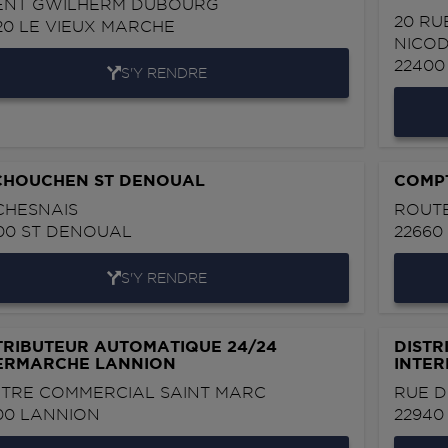
ENT GWILHERM DUBOURG
20 RU
20
LE VIEUX MARCHE
NICOD
2240
S'Y RENDRE
CHOUCHEN ST DENOUAL
COMP
CHESNAIS
ROUTE
00
ST DENOUAL
2266
S'Y RENDRE
TRIBUTEUR AUTOMATIQUE 24/24
DISTR
ERMARCHE LANNION
INTER
TRE COMMERCIAL SAINT MARC
RUE D
00
LANNION
2294