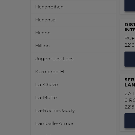
Henanbihen
Henansal
DIS
INT
Henon
RUE
221
Hillion
Jugon-Les-Lacs
Kermoroc-H
SER
La-Cheze
LAN
ZA 
La-Motte
6 R
221
La-Roche-Jaudy
Lamballe-Armor