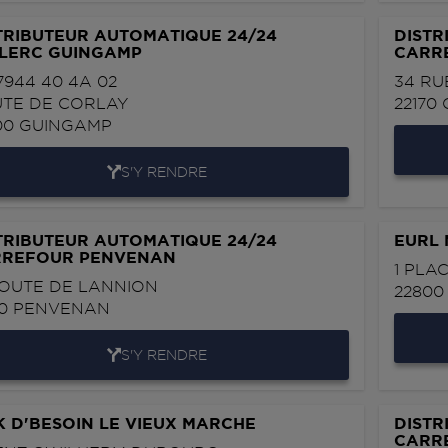
TRIBUTEUR AUTOMATIQUE 24/24
DISTR
LERC GUINGAMP
CARR
17944 40 4A 02
34 RU
TE DE CORLAY
22170
00
GUINGAMP
S'Y RENDRE
TRIBUTEUR AUTOMATIQUE 24/24
EURL 
REFOUR PENVENAN
1 PLA
ROUTE DE LANNION
2280
10
PENVENAN
S'Y RENDRE
K D'BESOIN LE VIEUX MARCHE
DISTR
CARR