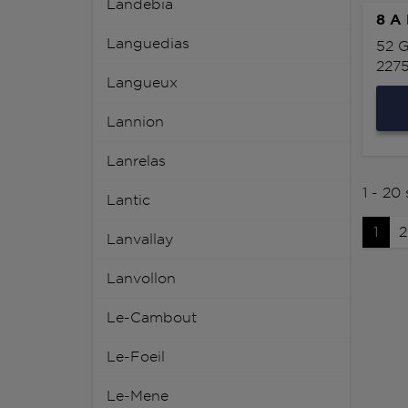
Landebia
8 A
Languedias
52 
227
Langueux
Lannion
Lanrelas
1 - 20
Lantic
1
2
Lanvallay
Lanvollon
Le-Cambout
Le-Foeil
Le-Mene