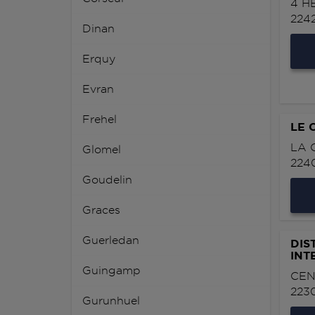
4 H
224
Dinan
Erquy
Evran
Frehel
LE 
LA 
Glomel
224
Goudelin
Graces
Guerledan
DIS
INT
Guingamp
CEN
223
Gurunhuel