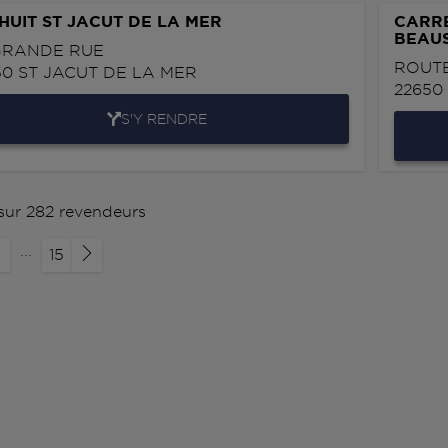
 HUIT ST JACUT DE LA MER
CARR
BEAUS
GRANDE RUE
ROUT
50
ST JACUT DE LA MER
2265
S'Y RENDRE
 sur 282 revendeurs
...
15