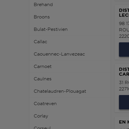
Brehand
DIS
LEC
Broons
98 
Bulat-Pestivien
ROU
222
Callac
Caouennec-Lanvezeac
Carnoet
DIS
CAR
Caulnes
31 
227
Chatelaudren-Plouagat
Coatreven
Corlay
EN 
Corseul