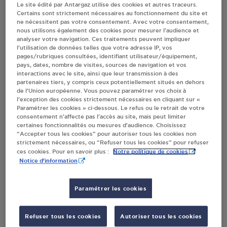
Le site édité par Antargaz utilise des cookies et autres traceurs.
Certains sont strictement nécessaires au fonctionnement du site et
Villes
ne nécessitent pas votre consentement. Avec votre consentement,
nous utilisons également des cookies pour mesurer l’audience et
analyser votre navigation. Ces traitements peuvent impliquer
SUPER U ST BRIEUC
l’utilisation de données telles que votre adresse IP, vos
pages/rubriques consultées, identifiant utilisateur/équipement,
1-3 RUE CHAMPLAIN
pays, dates, nombre de visites, sources de navigation et vos
22000
ST BRIEUC
interactions avec le site, ainsi que leur transmission à des
partenaires tiers, y compris ceux potentiellement situés en dehors
de l’Union européenne. Vous pouvez paramétrer vos choix à
S'Y RENDRE
l’exception des cookies strictement nécessaires en cliquant sur «
Paramétrer les cookies » ci-dessous. Le refus ou le retrait de votre
consentement n’affecte pas l’accès au site, mais peut limiter
certaines fonctionnalités ou mesures d’audience. Choisissez
STATION GPL CARBURANT TOTAL ST BRIEUC
“Accepter tous les cookies” pour autoriser tous les cookies non
AVENUE GUILLAUME APOLLINAIRE
strictement nécessaires, ou “Refuser tous les cookies” pour refuser
22000
ST BRIEUC
Notre politique de cookies
ces cookies. Pour en savoir plus :
Notice d'information
S'Y RENDRE
Paramétrer les cookies
STATION TOTAL ST BRIEUC
Refuser tous les cookies
Autoriser tous les cookies
44 BLD CHARNER