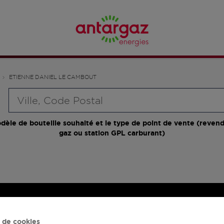
ETIENNE DANIEL LE CAMBOUT
Requête
dèle de bouteille souhaité et le type de point de vente (revend
gaz ou station GPL carburant)
 de cookies