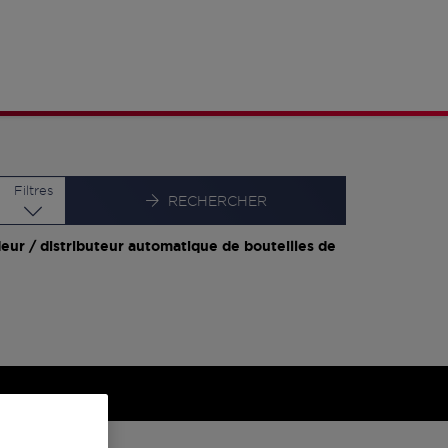
Latitude
Longitude
Filtres
RECHERCHER
eur / distributeur automatique de bouteilles de