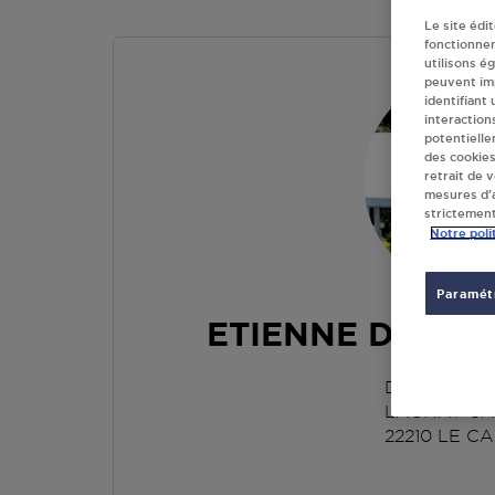
Le site édi
fonctionne
utilisons é
peuvent imp
identifiant
interaction
potentielle
des cookies
retrait de 
mesures d’a
strictement
Notre poli
Paramétr
ETIENNE DANIE
DEPANNEU
LAUNAY C
22210
LE C