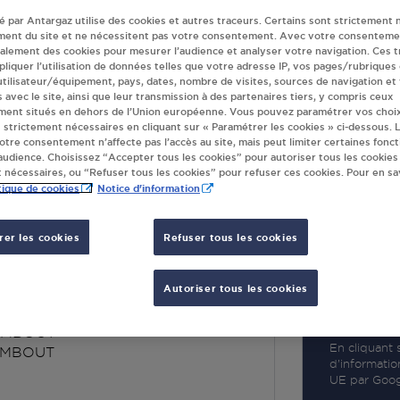
té par Antargaz utilise des cookies et autres traceurs. Certains sont strictement 
ment du site et ne nécessitent pas votre consentement. Avec votre consenteme
galement des cookies pour mesurer l’audience et analyser votre navigation. Ces 
liquer l’utilisation de données telles que votre adresse IP, vos pages/rubriques
 utilisateur/équipement, pays, dates, nombre de visites, sources de navigation et
R
s avec le site, ainsi que leur transmission à des partenaires tiers, y compris ceux
ment situés en dehors de l’Union européenne. Vous pouvez paramétrer vos choix
 strictement nécessaires en cliquant sur « Paramétrer les cookies » ci-dessous. L
votre consentement n’affecte pas l’accès au site, mais peut limiter certaines fonct
udience. Choisissez “Accepter tous les cookies” pour autoriser tous les cookies
 nécessaires, ou “Refuser tous les cookies” pour refuser ces cookies. Pour en sav
tique de cookies
Notice d'information
er les cookies
Refuser tous les cookies
L LE CAMBOUT
Autoriser tous les cookies
R VRAC
AMBOUT
En cliquant s
AMBOUT
d’informatio
UE par Googl