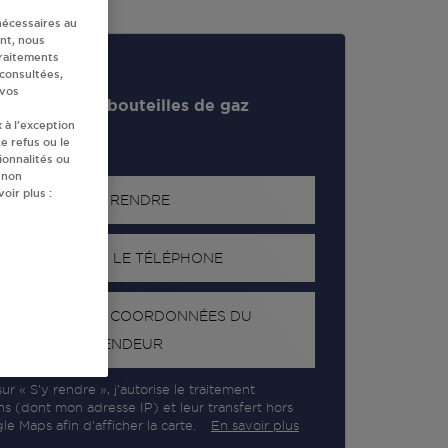
nécessaires au
nt, nous
traitements
 consultées,
 vos
evendeur de bouteilles de gaz
 à l’exception
e refus ou le
ionnalités ou
 non
oir plus :
S'Y RENDRE
AFFICHER LE TÉLÉPHONE
RECEVOIR LES COORDONNÉES DU
REVENDEUR
ur « S’y rendre », j’autorise le traitement
ns (dont mon adresse IP) et leur transfert hors
e Maps afin d’afficher la carte.
En savoir plus