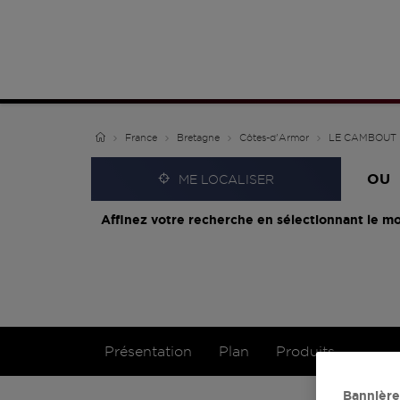
France
Bretagne
Côtes-d'Armor
LE CAMBOUT
OU
ME LOCALISER
Affinez votre recherche en sélectionnant le mo
Présentation
Plan
Produits
Bannière