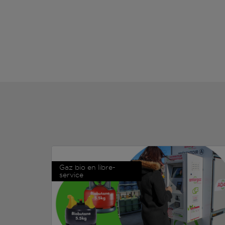
Gaz bio en libre-
service