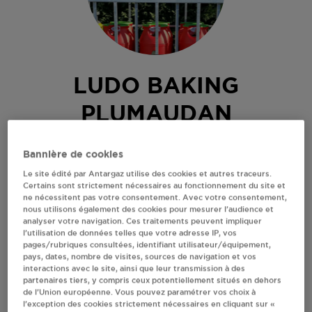
LUDO BAKING
PLUMAUDAN
6 RUE CASSIOPE
Bannière de cookies
22350
PLUMAUDAN
Le site édité par Antargaz utilise des cookies et autres traceurs.
Revendeur de bouteilles de gaz
Certains sont strictement nécessaires au fonctionnement du site et
ne nécessitent pas votre consentement. Avec votre consentement,
nous utilisons également des cookies pour mesurer l’audience et
S'Y RENDRE
analyser votre navigation. Ces traitements peuvent impliquer
l’utilisation de données telles que votre adresse IP, vos
pages/rubriques consultées, identifiant utilisateur/équipement,
AFFICHER LE TÉLÉPHONE
pays, dates, nombre de visites, sources de navigation et vos
interactions avec le site, ainsi que leur transmission à des
partenaires tiers, y compris ceux potentiellement situés en dehors
de l’Union européenne. Vous pouvez paramétrer vos choix à
RECEVOIR LES COORDONNÉES DU REVENDEUR
l’exception des cookies strictement nécessaires en cliquant sur «