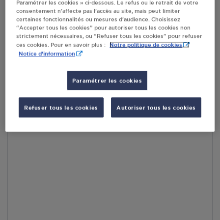
Paramétrer les cookies » ci-dessous. Le refus ou le retrait de votre
En cliquant sur « S’y rendre », j’autorise le traitement
consentement n’affecte pas l’accès au site, mais peut limiter
d’informations (dont mon adresse IP) et leur transfert hors UE
certaines fonctionnalités ou mesures d’audience. Choisissez
par Google Maps afin d’afficher la carte.
En savoir plus
“Accepter tous les cookies” pour autoriser tous les cookies non
strictement nécessaires, ou “Refuser tous les cookies” pour refuser
Notre politique de cookies
ces cookies. Pour en savoir plus :
Notice d'information
Accès
Paramétrer les cookies
Refuser tous les cookies
Autoriser tous les cookies