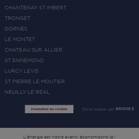
CHANTENAY ST IMBERT
TRONGET
DORNES
LE MONTET
CHATEAU SUR ALLIER
ST ENNEMOND
LURCY LEVIS
ST PIERRE LE MOUTIER
NEUILLY LE REAL
Store locator par
BRIDGE
Paramétrer les cookies
L'énergie est notre avenir, économisons-la !