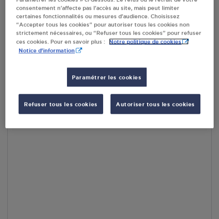
consentement n’affecte pas l’accès au site, mais peut limiter
En cliquant sur « S’y rendre », j’autorise le traitement
certaines fonctionnalités ou mesures d’audience. Choisissez
d’informations (dont mon adresse IP) et leur transfert hors UE
“Accepter tous les cookies” pour autoriser tous les cookies non
par Google Maps afin d’afficher la carte.
En savoir plus
strictement nécessaires, ou “Refuser tous les cookies” pour refuser
Notre politique de cookies
ces cookies. Pour en savoir plus :
Notice d'information
Paramétrer les cookies
Accès
Refuser tous les cookies
Autoriser tous les cookies