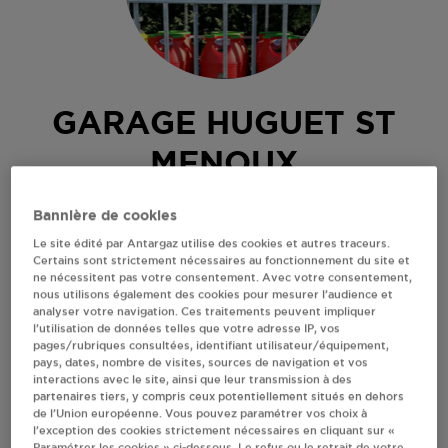
GARAGE HUGUET ST
MENOUX
21 RUE FEUILLIN
Bannière de cookies
03210
ST MENOUX
Le site édité par Antargaz utilise des cookies et autres traceurs.
Certains sont strictement nécessaires au fonctionnement du site et
Revendeur de bouteilles de gaz
ne nécessitent pas votre consentement. Avec votre consentement,
nous utilisons également des cookies pour mesurer l’audience et
S'Y RENDRE
analyser votre navigation. Ces traitements peuvent impliquer
l’utilisation de données telles que votre adresse IP, vos
pages/rubriques consultées, identifiant utilisateur/équipement,
pays, dates, nombre de visites, sources de navigation et vos
AFFICHER LE TÉLÉPHONE
interactions avec le site, ainsi que leur transmission à des
partenaires tiers, y compris ceux potentiellement situés en dehors
de l’Union européenne. Vous pouvez paramétrer vos choix à
RECEVOIR LES COORDONNÉES DU REVENDEUR
l’exception des cookies strictement nécessaires en cliquant sur «
Paramétrer les cookies » ci-dessous. Le refus ou le retrait de votre