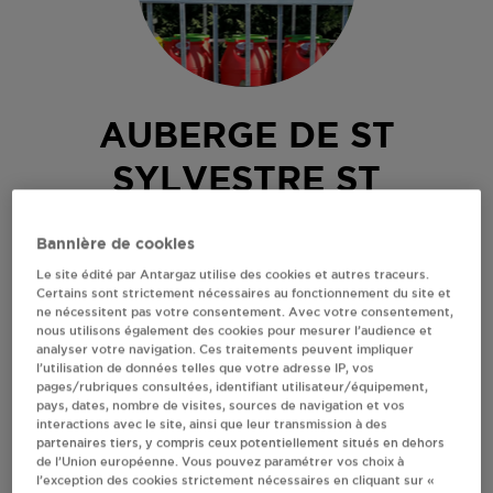
AUBERGE DE ST
SYLVESTRE ST
SYLVESTRE PRAGOULIN
Bannière de cookies
Le site édité par Antargaz utilise des cookies et autres traceurs.
8 PLACE DE LA MAIRIE
Certains sont strictement nécessaires au fonctionnement du site et
63310
ST SYLVESTRE PRAGOULIN
ne nécessitent pas votre consentement. Avec votre consentement,
nous utilisons également des cookies pour mesurer l’audience et
Revendeur de bouteilles de gaz
analyser votre navigation. Ces traitements peuvent impliquer
l’utilisation de données telles que votre adresse IP, vos
S'Y RENDRE
pages/rubriques consultées, identifiant utilisateur/équipement,
pays, dates, nombre de visites, sources de navigation et vos
interactions avec le site, ainsi que leur transmission à des
partenaires tiers, y compris ceux potentiellement situés en dehors
AFFICHER LE TÉLÉPHONE
de l’Union européenne. Vous pouvez paramétrer vos choix à
l’exception des cookies strictement nécessaires en cliquant sur «