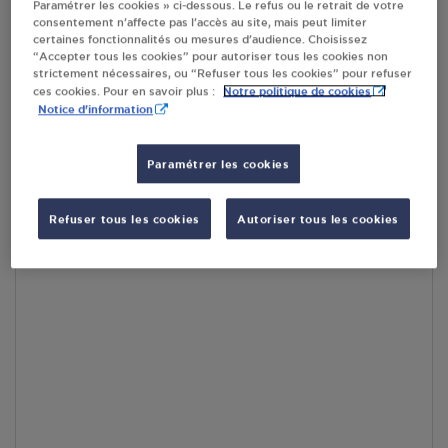
Paramétrer les cookies » ci-dessous. Le refus ou le retrait de votre
RECEVOIR LES COORDONNÉES DU REVENDEUR
consentement n’affecte pas l’accès au site, mais peut limiter
certaines fonctionnalités ou mesures d’audience. Choisissez
“Accepter tous les cookies” pour autoriser tous les cookies non
En cliquant sur « S’y rendre », j’autorise le traitement
strictement nécessaires, ou “Refuser tous les cookies” pour refuser
d’informations (dont mon adresse IP) et leur transfert hors UE
Notre politique de cookies
ces cookies. Pour en savoir plus :
par Google Maps afin d’afficher la carte.
En savoir plus
Notice d'information
Paramétrer les cookies
Accès
Refuser tous les cookies
Autoriser tous les cookies