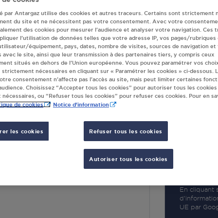
té par Antargaz utilise des cookies et autres traceurs. Certains sont strictement 
ment du site et ne nécessitent pas votre consentement. Avec votre consenteme
galement des cookies pour mesurer l’audience et analyser votre navigation. Ces 
liquer l’utilisation de données telles que votre adresse IP, vos pages/rubriques
 utilisateur/équipement, pays, dates, nombre de visites, sources de navigation et
R
s avec le site, ainsi que leur transmission à des partenaires tiers, y compris ceux
ment situés en dehors de l’Union européenne. Vous pouvez paramétrer vos choix
 strictement nécessaires en cliquant sur « Paramétrer les cookies » ci-dessous. L
votre consentement n’affecte pas l’accès au site, mais peut limiter certaines fonct
udience. Choisissez “Accepter tous les cookies” pour autoriser tous les cookies
 nécessaires, ou “Refuser tous les cookies” pour refuser ces cookies. Pour en sav
tique de cookies
Notice d'information
er les cookies
Refuser tous les cookies
AUXI LE CHATEAU
Autoriser tous les cookies
LA GARE
E CHATEAU
En cliquant s
d’informatio
UE par Googl