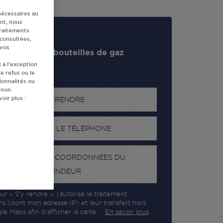
nécessaires au
nt, nous
traitements
 consultées,
 vos
evendeur de bouteilles de gaz
 à l’exception
e refus ou le
ionnalités ou
 non
oir plus :
S'Y RENDRE
AFFICHER LE TÉLÉPHONE
RECEVOIR LES COORDONNÉES DU
REVENDEUR
ur « S’y rendre », j’autorise le traitement
ns (dont mon adresse IP) et leur transfert hors
e Maps afin d’afficher la carte.
En savoir plus