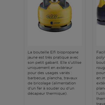
La bouteille Elfi biopropane
Facil
jaune est très pratique avec
polyv
son petit gabarit. Elle s'utilise
bout
uniquement en extérieur
roug
pour des usages variés :
pour
barbecue, plancha, travaux
en i
de bricolage (alimentation
exté
d'un fer à souder ou d'un
plan
décapeur thermique).
l'ut
ther
trav