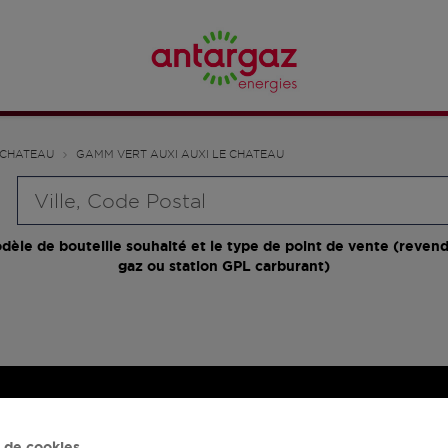
 CHATEAU
GAMM VERT AUXI AUXI LE CHATEAU
Requête
dèle de bouteille souhaité et le type de point de vente (revend
gaz ou station GPL carburant)
 de cookies