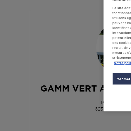
Le site édi
fonctionne
utilisons é
peuvent imp
identifiant
interaction
potentielle
des cookies
retrait de 
mesures d’a
strictement
Notre poli
Paramétr
GAMM VERT AUXI 
PLACE DE 
62390
AUXI L