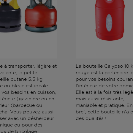
e à transporter, légère et
La bouteille Calypso 10 
alente, la petite
rouge est la partenaire i
eille butane 5,5 kg
pour vos besoins couran
e ou bleue est idéale
l'intérieur de votre domic
 vos besoins en cuisson,
Elle est à la fois très lég
ntérieur (gazinière ou en
mais aussi résistante,
rieur (barbecue ou
maniable et pratique. En
cha. Vous pouvez aussi
bref, cette bouteille n'a 
iliser avec un désherbeur
des qualités !
mique ou pour des
aux de bricolage.