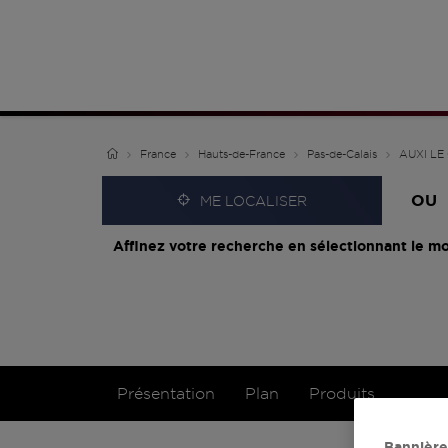
France
Hauts-de-France
Pas-de-Calais
AUXI LE
OU
ME LOCALISER
Affinez votre recherche en sélectionnant le mo
Présentation
Plan
Produits
Bannière