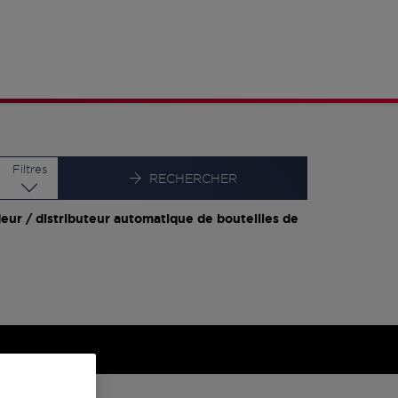
Latitude
Longitude
Filtres
RECHERCHER
eur / distributeur automatique de bouteilles de