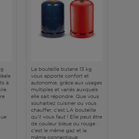
kg
La bouteille butane 13 kg
La bout
déale
vous apporte confort et
répond 
ts à
autonomie, grâce aux usages
Elle do
ile.
multiples et variés auxquels
stockée
ère
elle sait répondre. Que vous
conten
souhaitiez cuisiner ou vous
grande
chauffer, c'est LA bouteille
que
qu'il vous faut ! Elle peut être
de couleur bleue ou rouge :
c'est le même gaz et la
même connectique.