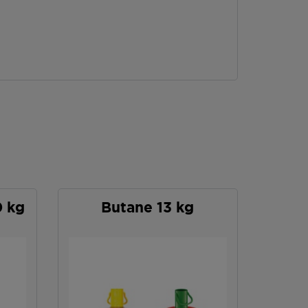
0 kg
Butane 13 kg
P