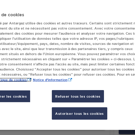
ur(s) Antargaz à 
 de cookies
té par Antargaz utilise des cookies et autres traceurs. Certains sont strictement 
ment du site et ne nécessitent pas votre consentement. Avec votre consenteme
galement des cookies pour mesurer l’audience et analyser votre navigation. Ces 
NDRES ENERGIES FLIXECOURT
SUPER
liquer l’utilisation de données telles que votre adresse IP, vos pages/rubriques
LES HAUTS DU VAL DE NIEVRE
ZAC D
 utilisateur/équipement, pays, dates, nombre de visites, sources de navigation et
s avec le site, ainsi que leur transmission à des partenaires tiers, y compris ceux
EE DES QUARANTE
8042
ment situés en dehors de l’Union européenne. Vous pouvez paramétrer vos choix
20
FLIXECOURT
 strictement nécessaires en cliquant sur « Paramétrer les cookies » ci-dessous. L
votre consentement n’affecte pas l’accès au site, mais peut limiter certaines fonct
udience. Choisissez “Accepter tous les cookies” pour autoriser tous les cookies
S'Y RENDRE
 nécessaires, ou “Refuser tous les cookies” pour refuser ces cookies. Pour en sav
tique de cookies
Notice d'information
M VERT SICAP FLIXECOURT
DISTR
er les cookies
Refuser tous les cookies
INTE
 DU VAL DE NIEVRE
112 R
20
FLIXECOURT
8042
Autoriser tous les cookies
S'Y RENDRE