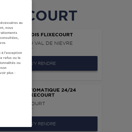
FLIXECOURT
nécessaires au
nt, nous
traitements
 U SAS FLIXIDIS FLIXECOURT
 consultées,
ES HAUTS DU VAL DE NIEVRE
 vos
0
FLIXECOURT
 à l’exception
e refus ou le
ionnalités ou
S'Y RENDRE
 non
oir plus :
IBUTEUR AUTOMATIQUE 24/24
RMARCHE FLIXECOURT
UE DE VIGNACOURT
0
FLIXECOURT
S'Y RENDRE