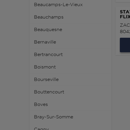
Beaucamps-Le-Vieux
STA
FLI
Beauchamps
ZAC
Beauquesne
804
Bernaville
Bertrancourt
Boismont
Bourseville
Bouttencourt
Boves
Bray-Sur-Somme
Cagny