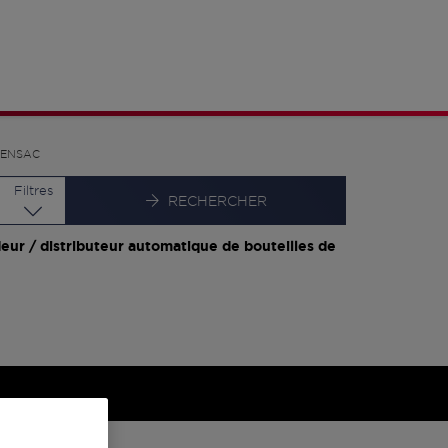
RENSAC
Latitude
Longitude
Filtres
RECHERCHER
eur / distributeur automatique de bouteilles de