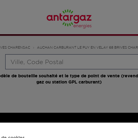
IVES CHARENSAC
AUCHAN CARBURANT LE PUY EN VELAY 68 BRIVES CHA
Requête
dèle de bouteille souhaité et le type de point de vente (revend
gaz ou station GPL carburant)
 de cookies