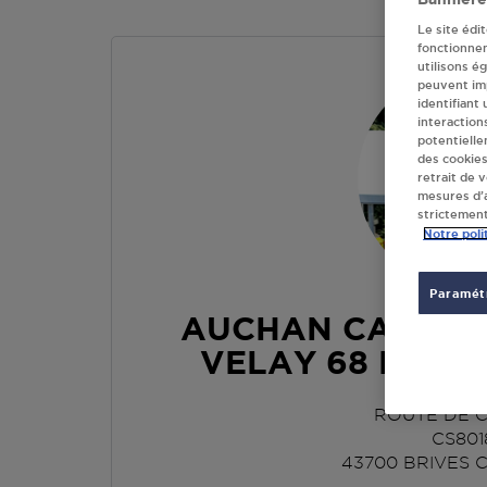
Le site édi
fonctionne
utilisons é
peuvent imp
identifiant
interaction
potentielle
des cookies
retrait de 
mesures d’a
strictement
Notre poli
Paramétr
AUCHAN CARBUR
VELAY 68 BRIV
ROUTE DE 
CS801
43700
BRIVES 