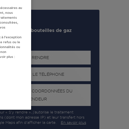
nécessaires au
nt, nous
traitements
 consultées,
 vos
evendeur de bouteilles de gaz
 à l’exception
e refus ou le
ionnalités ou
 non
oir plus :
S'Y RENDRE
AFFICHER LE TÉLÉPHONE
RECEVOIR LES COORDONNÉES DU
REVENDEUR
ur « S’y rendre », j’autorise le traitement
ns (dont mon adresse IP) et leur transfert hors
e Maps afin d’afficher la carte.
En savoir plus