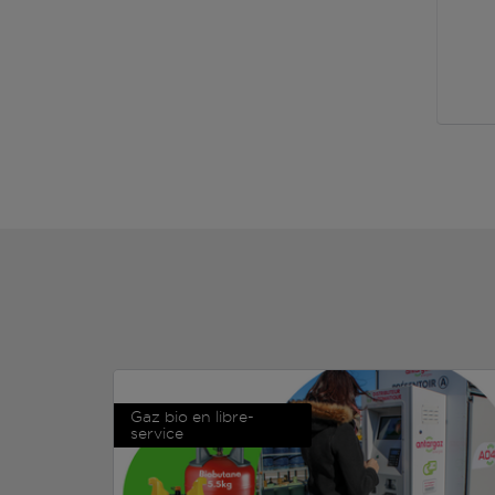
Gaz bio en libre-
service