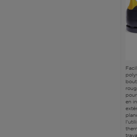
Facil
polyv
bout
roug
pour
en i
exté
plan
l'ut
ther
trav