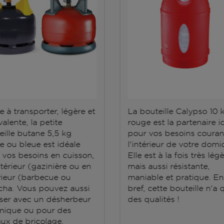
e à transporter, légère et
La bouteille Calypso 10 
alente, la petite
rouge est la partenaire i
eille butane 5,5 kg
pour vos besoins couran
e ou bleue est idéale
l'intérieur de votre domic
 vos besoins en cuisson,
Elle est à la fois très lég
ntérieur (gazinière ou en
mais aussi résistante,
rieur (barbecue ou
maniable et pratique. En
cha. Vous pouvez aussi
bref, cette bouteille n'a 
iliser avec un désherbeur
des qualités !
mique ou pour des
aux de bricolage.