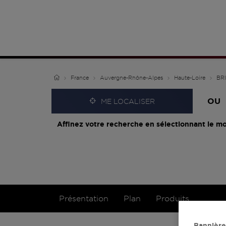
France
Auvergne-Rhône-Alpes
Haute-Loire
BR
OU
ME LOCALISER
Affinez votre recherche en sélectionnant le mo
Présentation
Plan
Produits
Bannière