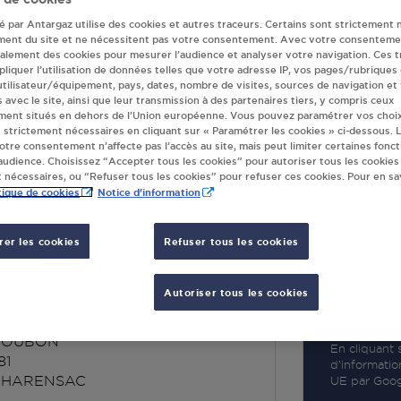
té par Antargaz utilise des cookies et autres traceurs. Certains sont strictement 
ment du site et ne nécessitent pas votre consentement. Avec votre consenteme
galement des cookies pour mesurer l’audience et analyser votre navigation. Ces 
liquer l’utilisation de données telles que votre adresse IP, vos pages/rubriques
 utilisateur/équipement, pays, dates, nombre de visites, sources de navigation et
R
s avec le site, ainsi que leur transmission à des partenaires tiers, y compris ceux
ment situés en dehors de l’Union européenne. Vous pouvez paramétrer vos choix
 strictement nécessaires en cliquant sur « Paramétrer les cookies » ci-dessous. L
votre consentement n’affecte pas l’accès au site, mais peut limiter certaines fonct
udience. Choisissez “Accepter tous les cookies” pour autoriser tous les cookies
 nécessaires, ou “Refuser tous les cookies” pour refuser ces cookies. Pour en sav
tique de cookies
Notice d'information
er les cookies
Refuser tous les cookies
ANT LE PUY EN
ES CHARENSAC
Autoriser tous les cookies
COUBON
En cliquant s
81
d’informatio
CHARENSAC
UE par Googl