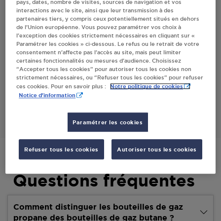
pays, dates, nombre de visites, sources de navigation et vos
interactions avec le site, ainsi que leur transmission à des
Villes
partenaires tiers, y compris ceux potentiellement situés en dehors
de l’Union européenne. Vous pouvez paramétrer vos choix à
l’exception des cookies strictement nécessaires en cliquant sur «
DISTRIBUTEUR AUTOMATIQUE 24/24
Paramétrer les cookies » ci-dessous. Le refus ou le retrait de votre
SYSTÈME U AIGUILHE
consentement n’affecte pas l’accès au site, mais peut limiter
certaines fonctionnalités ou mesures d’audience. Choisissez
16 AV. BONNEVILLE
“Accepter tous les cookies” pour autoriser tous les cookies non
43000
AIGUILHE
strictement nécessaires, ou “Refuser tous les cookies” pour refuser
Notre politique de cookies
ces cookies. Pour en savoir plus :
Notice d'information
S'Y RENDRE
Paramétrer les cookies
Refuser tous les cookies
Autoriser tous les cookies
Questions fréquentes
Comment distinguer les bouteilles de gaz
propane des bouteilles de gaz butane ?