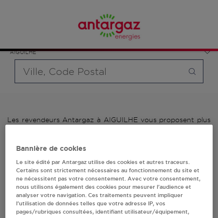
Affinez votre recherche en sélectionnant le modèle de
France
bouteille souhaité et le type de point de vente (revendeur /
Auvergne-Rhône-Alpes
distributeur automatique de bouteilles de gaz ou station GPL
Haute-Loire
carburant)
AIGUILHE
Requête
Les revendeurs Antargaz à AIGUILHE vous proposent plus
de 700 stations-services ainsi que des distributeurs 24/24h
de bouteilles de gaz. Découvrez la liste des revendeurs
Bannière de cookies
Antargaz à AIGUILHE, l'adresse, le numéro de téléphone de
votre stations GPL ou distributeurs de bouteilles de gaz.
Le site édité par Antargaz utilise des cookies et autres traceurs.
Certains sont strictement nécessaires au fonctionnement du site et
1 revendeur(s) Antargaz
ne nécessitent pas votre consentement. Avec votre consentement,
nous utilisons également des cookies pour mesurer l’audience et
analyser votre navigation. Ces traitements peuvent impliquer
à AIGUILHE
l’utilisation de données telles que votre adresse IP, vos
pages/rubriques consultées, identifiant utilisateur/équipement,