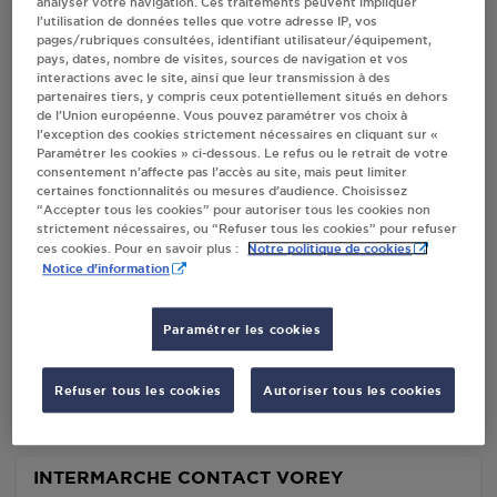
analyser votre navigation. Ces traitements peuvent impliquer
l’utilisation de données telles que votre adresse IP, vos
Villes
pages/rubriques consultées, identifiant utilisateur/équipement,
pays, dates, nombre de visites, sources de navigation et vos
interactions avec le site, ainsi que leur transmission à des
DISTRIBUTEUR AUTOMATIQUE 24/24
partenaires tiers, y compris ceux potentiellement situés en dehors
INTERMARCHE VOREY
de l’Union européenne. Vous pouvez paramétrer vos choix à
l’exception des cookies strictement nécessaires en cliquant sur «
ROUTE DU PUY
Paramétrer les cookies » ci-dessous. Le refus ou le retrait de votre
43800
VOREY
consentement n’affecte pas l’accès au site, mais peut limiter
certaines fonctionnalités ou mesures d’audience. Choisissez
“Accepter tous les cookies” pour autoriser tous les cookies non
S'Y RENDRE
strictement nécessaires, ou “Refuser tous les cookies” pour refuser
Notre politique de cookies
ces cookies. Pour en savoir plus :
Notice d'information
EUREKA VOREY
RUE LOUIS JOUVET
Paramétrer les cookies
43800
VOREY
Refuser tous les cookies
Autoriser tous les cookies
S'Y RENDRE
INTERMARCHE CONTACT VOREY