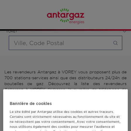
Affinez votre recherche en sélectionnant le modèle de
France
bouteille souhaité et le type de point de vente (revendeur /
Auvergne-Rhône-Alpes
distributeur automatique de bouteilles de gaz ou station GPL
Haute-Loire
carburant)
VOREY
Requête
Les revendeurs Antargaz à VOREY vous proposent plus de
700 stations-services ainsi que des distributeurs 24/24h de
bouteilles de gaz. Découvrez la liste des revendeurs
Antargaz à VOREY, l'adresse, le numéro de téléphone de
votre stations GPL ou distributeurs de bouteilles de gaz.
Bannière de cookies
3 revendeur(s) Antargaz
Le site édité par Antargaz utilise des cookies et autres traceurs.
Certains sont strictement nécessaires au fonctionnement du site et
à VOREY
ne nécessitent pas votre consentement. Avec votre consentement,
nous utilisons également des cookies pour mesurer l’audience et