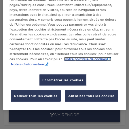
l’utilisation de données telles que votre adresse IP, vos
pages/rubriques consultées, identifiant utilisateur/équipement,
pays, dates, nombre de visites, sources de navigation et vos
Villes
interactions avec le site, ainsi que leur transmission à des
partenaires tiers, y compris ceux potentiellement situés en dehors
de l’Union européenne. Vous pouvez paramétrer vos choix à
l’exception des cookies strictement nécessaires en cliquant sur «
INTERMARCHE CONTACT LEIKH ST JULIEN
Paramétrer les cookies » ci-dessous. Le refus ou le retrait de votre
CHAPTEUIL
consentement n’affecte pas l’accès au site, mais peut limiter
ROUTE DU PUY
certaines fonctionnalités ou mesures d’audience. Choisissez
“Accepter tous les cookies” pour autoriser tous les cookies non
43260
ST JULIEN CHAPTEUIL
strictement nécessaires, ou “Refuser tous les cookies” pour refuser
Notre politique de cookies
ces cookies. Pour en savoir plus :
S'Y RENDRE
Notice d'information
Paramétrer les cookies
GARAGE DE CHAPTEUIL SARL ST JULIEN
CHAPTEUIL
ZONE ARTISANALE
Refuser tous les cookies
Autoriser tous les cookies
43260
ST JULIEN CHAPTEUIL
S'Y RENDRE