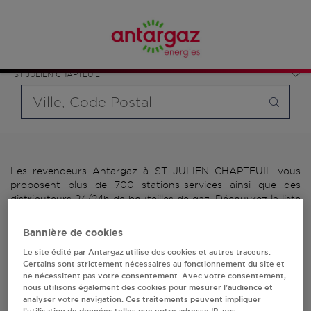
Affinez votre recherche en sélectionnant le modèle de
France
bouteille souhaité et le type de point de vente (revendeur /
Auvergne-Rhône-Alpes
distributeur automatique de bouteilles de gaz ou station GPL
Haute-Loire
carburant)
ST JULIEN CHAPTEUIL
Requête
Les revendeurs Antargaz à ST JULIEN CHAPTEUIL vous
proposent plus de 700 stations-services ainsi que des
distributeurs 24/24h de bouteilles de gaz. Découvrez la liste
des revendeurs Antargaz à ST JULIEN CHAPTEUIL,
l'adresse, le numéro de téléphone de votre stations GPL ou
Bannière de cookies
distributeurs de bouteilles de gaz.
Le site édité par Antargaz utilise des cookies et autres traceurs.
Certains sont strictement nécessaires au fonctionnement du site et
2 revendeur(s) Antargaz
ne nécessitent pas votre consentement. Avec votre consentement,
nous utilisons également des cookies pour mesurer l’audience et
à ST JULIEN CHAPTEUIL
analyser votre navigation. Ces traitements peuvent impliquer