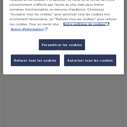
consentement n’affecte pas l’accès au site, mais peut limiter
En cliquant sur « S’y rendre », j’autorise le traitement
certaines fonctionnalités ou mesures d’audience. Choisissez
d’informations (dont mon adresse IP) et leur transfert hors UE
“Accepter tous les cookies” pour autoriser tous les cookies non
par Google Maps afin d’afficher la carte.
En savoir plus
strictement nécessaires, ou “Refuser tous les cookies” pour refuser
Notre politique de cookies
ces cookies. Pour en savoir plus :
Notice d'information
Paramétrer les cookies
Accès
Refuser tous les cookies
Autoriser tous les cookies