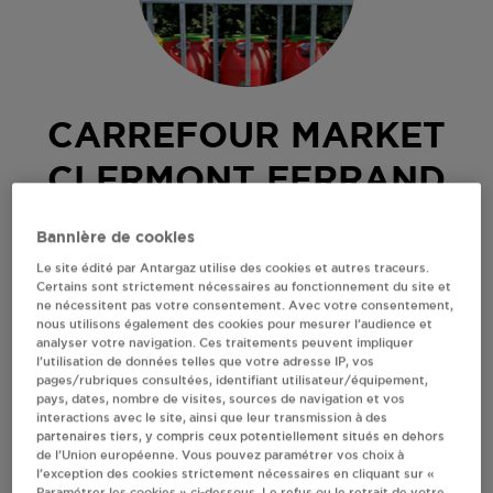
CARREFOUR MARKET
CLERMONT FERRAND
RUE ST ALYRE
Bannière de cookies
63000
CLERMONT FERRAND
Le site édité par Antargaz utilise des cookies et autres traceurs.
Certains sont strictement nécessaires au fonctionnement du site et
Revendeur de bouteilles de gaz
ne nécessitent pas votre consentement. Avec votre consentement,
nous utilisons également des cookies pour mesurer l’audience et
S'Y RENDRE
analyser votre navigation. Ces traitements peuvent impliquer
l’utilisation de données telles que votre adresse IP, vos
pages/rubriques consultées, identifiant utilisateur/équipement,
pays, dates, nombre de visites, sources de navigation et vos
AFFICHER LE TÉLÉPHONE
interactions avec le site, ainsi que leur transmission à des
partenaires tiers, y compris ceux potentiellement situés en dehors
de l’Union européenne. Vous pouvez paramétrer vos choix à
RECEVOIR LES COORDONNÉES DU REVENDEUR
l’exception des cookies strictement nécessaires en cliquant sur «
Paramétrer les cookies » ci-dessous. Le refus ou le retrait de votre