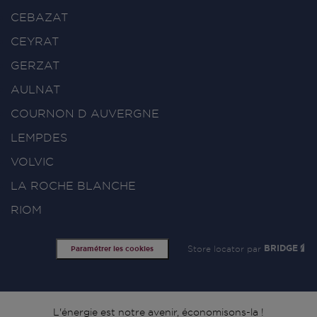
CEBAZAT
CEYRAT
GERZAT
AULNAT
COURNON D AUVERGNE
LEMPDES
VOLVIC
LA ROCHE BLANCHE
RIOM
Store locator par
BRIDGE
Paramétrer les cookies
L'énergie est notre avenir, économisons-la !