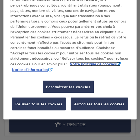
l’utilisation de données telles que votre adresse IP, vos
pages/rubriques consultées, identifiant utilisateur/équipement,
pays, dates, nombre de visites, sources de navigation et vos
Villes
interactions avec le site, ainsi que leur transmission à des
partenaires tiers, y compris ceux potentiellement situés en dehors
de l’Union européenne. Vous pouvez paramétrer vos choix à
l’exception des cookies strictement nécessaires en cliquant sur «
STATION GPL CARBURANT TOTAL ST MARTIN
Paramétrer les cookies » ci-dessous. Le refus ou le retrait de votre
SUR LE PRE
consentement n’affecte pas l’accès au site, mais peut limiter
RN 44
certaines fonctionnalités ou mesures d’audience. Choisissez
“Accepter tous les cookies” pour autoriser tous les cookies non
51520
ST MARTIN SUR LE PRE
strictement nécessaires, ou “Refuser tous les cookies” pour refuser
Notre politique de cookies
ces cookies. Pour en savoir plus :
S'Y RENDRE
Notice d'information
Paramétrer les cookies
DISTRIBUTEUR AUTOMATIQUE 24/24
LECLERC ST MARTIN SUR LE PRE
RUE DE L'ILET
Refuser tous les cookies
Autoriser tous les cookies
51520
ST MARTIN SUR LE PRE
S'Y RENDRE