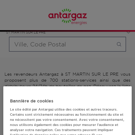
Affinez votre recherche en sélectionnant le modèle de
France
bouteille souhaité et le type de point de vente (revendeur /
Grand Est
distributeur automatique de bouteilles de gaz ou station GPL
Marne
carburant)
ST MARTIN SUR LE PRE
Requête
Les revendeurs Antargaz à ST MARTIN SUR LE PRE vous
proposent plus de 700 stations-services ainsi que des
distributeurs 24/24h de bouteilles de gaz. Découvrez la liste
des revendeurs Antargaz à ST MARTIN SUR LE PRE,
l'adresse, le numéro de téléphone de votre stations GPL ou
Bannière de cookies
distributeurs de bouteilles de gaz.
Le site édité par Antargaz utilise des cookies et autres traceurs.
Certains sont strictement nécessaires au fonctionnement du site et
2 revendeur(s) Antargaz
ne nécessitent pas votre consentement. Avec votre consentement,
nous utilisons également des cookies pour mesurer l’audience et
à ST MARTIN SUR LE PRE
analyser votre navigation. Ces traitements peuvent impliquer