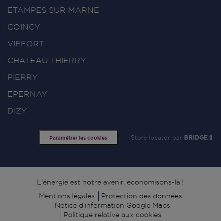
ETAMPES SUR MARNE
COINCY
VIFFORT
CHATEAU THIERRY
PIERRY
EPERNAY
DIZY
Store locator par
BRIDGE
Paramétrer les cookies
Signature
L'énergie est notre avenir, économisons-la !
Mentions légales
Protection des données
Notice d’information Google Maps
Politique relative aux cookies