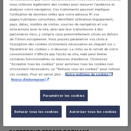
nous utilisons également des cookies pour mesurer l’audience et
Villes
analyser votre navigation. Ces traitements peuvent impliquer
l’utilisation de données telles que votre adresse IP, vos
pages/rubriques consultées, identifiant utilisateur/équipement,
pays, dates, nombre de visites, sources de navigation et vos
GAMM VERT O07 - SICAP DORMANS
interactions avec le site, ainsi que leur transmission à des
Z.I. DES VARENNES 2
partenaires tiers, y compris ceux potentiellement situés en dehors
de l’Union européenne. Vous pouvez paramétrer vos choix à
.
l’exception des cookies strictement nécessaires en cliquant sur «
51700
DORMANS
Paramétrer les cookies » ci-dessous. Le refus ou le retrait de votre
consentement n’affecte pas l’accès au site, mais peut limiter
S'Y RENDRE
certaines fonctionnalités ou mesures d’audience. Choisissez
“Accepter tous les cookies” pour autoriser tous les cookies non
strictement nécessaires, ou “Refuser tous les cookies” pour refuser
Notre politique de cookies
ces cookies. Pour en savoir plus :
DISTRIBUTEUR AUTOMATIQUE 24/24
Notice d'information
LECLERC DORMANS
4 RUE DU MOULIN
Paramétrer les cookies
51700
DORMANS
S'Y RENDRE
Refuser tous les cookies
Autoriser tous les cookies