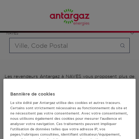
Affinez votre recherche en sélectionnant le modèle de
France
bouteille souhaité et le type de point de vente (revendeur /
Nouvelle-Aquitaine
distributeur automatique de bouteilles de gaz ou station GPL
Corrèze
carburant)
NAVES
Requête
Les revendeurs Antargaz à NAVES vous proposent plus de
700 stations-services ainsi que des distributeurs 24/24h de
bouteilles de gaz. Découvrez la liste des revendeurs
Bannière de cookies
Antargaz à NAVES, l'adresse, le numéro de téléphone de
votre stations GPL ou distributeurs de bouteilles de gaz.
Le site édité par Antargaz utilise des cookies et autres traceurs.
Certains sont strictement nécessaires au fonctionnement du site et
ne nécessitent pas votre consentement. Avec votre consentement,
1 revendeur(s) Antargaz
nous utilisons également des cookies pour mesurer l’audience et
analyser votre navigation. Ces traitements peuvent impliquer
à NAVES
l’utilisation de données telles que votre adresse IP, vos
pages/rubriques consultées, identifiant utilisateur/équipement,