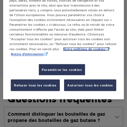
pays, dates, nombre de visites, sources de navigation et vos
interactions avec le site, ainsi que leur transmission à des
Villes
partenaires tiers, y compris ceux potentiellement situés en dehors
de l’Union européenne. Vous pouvez paramétrer vos choix à
l’exception des cookies strictement nécessaires en cliquant sur «
CARREFOUR EXPRESS NAVES
Paramétrer les cookies » ci-dessous. Le refus ou le retrait de votre
consentement n’affecte pas l’accès au site, mais peut limiter
RUE PIERRE PRADOUX
certaines fonctionnalités ou mesures d’audience. Choisissez
19460
NAVES
“Accepter tous les cookies” pour autoriser tous les cookies non
strictement nécessaires, ou “Refuser tous les cookies” pour refuser
Notre politique de cookies
ces cookies. Pour en savoir plus :
S'Y RENDRE
Notice d'information
Paramétrer les cookies
Refuser tous les cookies
Autoriser tous les cookies
Questions fréquentes
Comment distinguer les bouteilles de gaz
propane des bouteilles de gaz butane ?