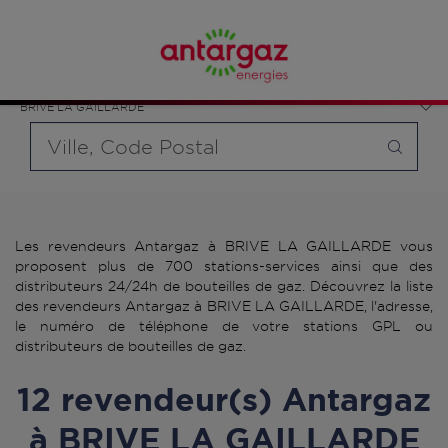
Affinez votre recherche en sélectionnant le modèle de
France
bouteille souhaité et le type de point de vente (revendeur /
Nouvelle-Aquitaine
distributeur automatique de bouteilles de gaz ou station GPL
Corrèze
carburant)
BRIVE LA GAILLARDE
Requête
Les revendeurs Antargaz à BRIVE LA GAILLARDE vous
proposent plus de 700 stations-services ainsi que des
distributeurs 24/24h de bouteilles de gaz. Découvrez la liste
des revendeurs Antargaz à BRIVE LA GAILLARDE, l'adresse,
le numéro de téléphone de votre stations GPL ou
distributeurs de bouteilles de gaz.
12 revendeur(s) Antargaz
à BRIVE LA GAILLARDE