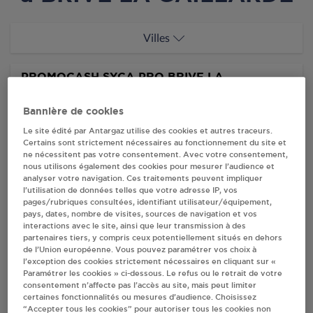
Villes
PROMOCASH SYCA PRO BRIVE LA
GAILLARDE
ZAC DU MAZAUD
Bannière de cookies
RUE ARMAND SOURIE
Le site édité par Antargaz utilise des cookies et autres traceurs.
19100
BRIVE LA GAILLARDE
Certains sont strictement nécessaires au fonctionnement du site et
ne nécessitent pas votre consentement. Avec votre consentement,
S'Y RENDRE
nous utilisons également des cookies pour mesurer l’audience et
analyser votre navigation. Ces traitements peuvent impliquer
l’utilisation de données telles que votre adresse IP, vos
pages/rubriques consultées, identifiant utilisateur/équipement,
CARREFOUR HYPERMARCHE FRA309 BRIVE
pays, dates, nombre de visites, sources de navigation et vos
LA GAILLARDE
interactions avec le site, ainsi que leur transmission à des
partenaires tiers, y compris ceux potentiellement situés en dehors
14 RUE LOUIS TAURRISSON
de l’Union européenne. Vous pouvez paramétrer vos choix à
19100
BRIVE LA GAILLARDE
l’exception des cookies strictement nécessaires en cliquant sur «
Paramétrer les cookies » ci-dessous. Le refus ou le retrait de votre
consentement n’affecte pas l’accès au site, mais peut limiter
S'Y RENDRE
certaines fonctionnalités ou mesures d’audience. Choisissez
“Accepter tous les cookies” pour autoriser tous les cookies non