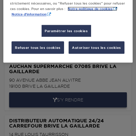
strictement nécessaires, ou “Refuser tous les cookies” pour refuser
Notre politique de cookies
ces cookies. Pour en savoir plus :
STATION GPL CARBURANT TOTAL BRIVE LA
Notice d'information
GAILLARDE
90 AV RIBOT
Paramétrer les cookies
19100
BRIVE LA GAILLARDE
S'Y RENDRE
Refuser tous les cookies
Autoriser tous les cookies
AUCHAN SUPERMARCHE 07085 BRIVE LA
GAILLARDE
90 AVENUE ABBE JEAN ALVITRE
19100
BRIVE LA GAILLARDE
S'Y RENDRE
DISTRIBUTEUR AUTOMATIQUE 24/24
CARREFOUR BRIVE LA GAILLARDE
14 RUE LOUIS TAURRISSON