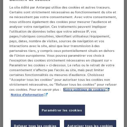
DORDOGNE
Le site édité par Antargaz utilise des cookies et autres traceurs.
Certains sont strictement nécessaires au fonctionnement du site et
ne nécessitent pas votre consentement. Avec votre consentement,
nous utilisons également des cookies pour mesurer l’audience et
Villes
analyser votre navigation. Ces traitements peuvent impliquer
l’utilisation de données telles que votre adresse IP, vos
pages/rubriques consultées, identifiant utilisateur/équipement,
pays, dates, nombre de visites, sources de navigation et vos
SUPER U MARCHE DE LA GARE ARGENTAT
interactions avec le site, ainsi que leur transmission à des
SUR DORDOGNE
partenaires tiers, y compris ceux potentiellement situés en dehors
PLACE DU 14 JUILLET
de l’Union européenne. Vous pouvez paramétrer vos choix à
19400
ARGENTAT SUR DORDOGNE
l’exception des cookies strictement nécessaires en cliquant sur «
Paramétrer les cookies » ci-dessous. Le refus ou le retrait de votre
consentement n’affecte pas l’accès au site, mais peut limiter
S'Y RENDRE
certaines fonctionnalités ou mesures d’audience. Choisissez
“Accepter tous les cookies” pour autoriser tous les cookies non
strictement nécessaires, ou “Refuser tous les cookies” pour refuser
Notre politique de cookies
ces cookies. Pour en savoir plus :
INTERMARCHE SAS CALAO 8 ARGENTAT SUR
Notice d'information
DORDOGNE
6 RUE DOUVISIS - LD MOULIN BAS
Paramétrer les cookies
19400
ARGENTAT SUR DORDOGNE
S'Y RENDRE
Refuser tous les cookies
Autoriser tous les cookies