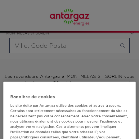
Affinez votre recherche en sélectionnant le modèle de
France
bouteille souhaité et le type de point de vente (revendeur /
Auvergne-Rhône-Alpes
distributeur automatique de bouteilles de gaz ou station GPL
Rhône
carburant)
MONTMELAS ST SORLIN
Requête
Les revendeurs Antargaz à MONTMELAS ST SORLIN vous
proposent plus de 700 stations-services ainsi que des
distributeurs 24/24h de bouteilles de gaz. Découvrez la liste
des revendeurs Antargaz à MONTMELAS ST SORLIN,
Bannière de cookies
l'adresse, le numéro de téléphone de votre stations GPL ou
Le site édité par Antargaz utilise des cookies et autres traceurs.
distributeurs de bouteilles de gaz.
Certains sont strictement nécessaires au fonctionnement du site et
ne nécessitent pas votre consentement. Avec votre consentement,
1 revendeur(s) Antargaz
nous utilisons également des cookies pour mesurer l’audience et
analyser votre navigation. Ces traitements peuvent impliquer
l’utilisation de données telles que votre adresse IP, vos
à MONTMELAS ST
pages/rubriques consultées, identifiant utilisateur/équipement,