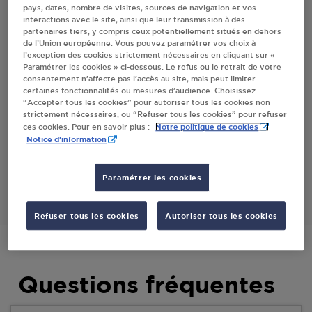
pays, dates, nombre de visites, sources de navigation et vos
SORLIN
interactions avec le site, ainsi que leur transmission à des
partenaires tiers, y compris ceux potentiellement situés en dehors
de l’Union européenne. Vous pouvez paramétrer vos choix à
l’exception des cookies strictement nécessaires en cliquant sur «
Villes
Paramétrer les cookies » ci-dessous. Le refus ou le retrait de votre
consentement n’affecte pas l’accès au site, mais peut limiter
certaines fonctionnalités ou mesures d’audience. Choisissez
GARNIER AGRI VITI MONTMELAS ST SORLIN
“Accepter tous les cookies” pour autoriser tous les cookies non
strictement nécessaires, ou “Refuser tous les cookies” pour refuser
BOURG (LE)
Notre politique de cookies
ces cookies. Pour en savoir plus :
69640
MONTMELAS ST SORLIN
Notice d'information
S'Y RENDRE
Paramétrer les cookies
Refuser tous les cookies
Autoriser tous les cookies
Questions fréquentes