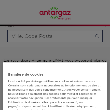
Affinez votre recherche en sélectionnant le modèle de
France
bouteille souhaité et le type de point de vente (revendeur /
Auvergne-Rhône-Alpes
distributeur automatique de bouteilles de gaz ou station GPL
Rhône
carburant)
LIMAS
Requête
Les revendeurs Antargaz à LIMAS vous proposent plus de
700 stations-services ainsi que des distributeurs 24/24h de
bouteilles de gaz. Découvrez la liste des revendeurs
Bannière de cookies
Antargaz à LIMAS, l'adresse, le numéro de téléphone de
votre stations GPL ou distributeurs de bouteilles de gaz.
Le site édité par Antargaz utilise des cookies et autres traceurs.
Certains sont strictement nécessaires au fonctionnement du site et
ne nécessitent pas votre consentement. Avec votre consentement,
1 revendeur(s) Antargaz
nous utilisons également des cookies pour mesurer l’audience et
analyser votre navigation. Ces traitements peuvent impliquer
à LIMAS
l’utilisation de données telles que votre adresse IP, vos
pages/rubriques consultées, identifiant utilisateur/équipement,