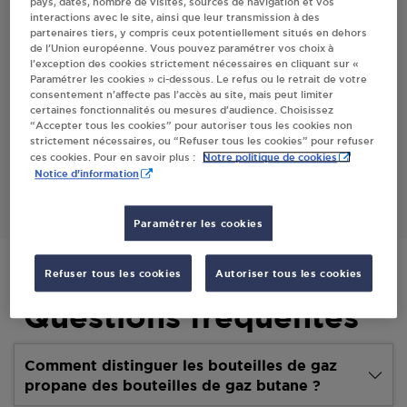
pays, dates, nombre de visites, sources de navigation et vos
interactions avec le site, ainsi que leur transmission à des
Villes
partenaires tiers, y compris ceux potentiellement situés en dehors
de l’Union européenne. Vous pouvez paramétrer vos choix à
l’exception des cookies strictement nécessaires en cliquant sur «
PROMOCASH SARL CASH CALADE LIMAS
Paramétrer les cookies » ci-dessous. Le refus ou le retrait de votre
consentement n’affecte pas l’accès au site, mais peut limiter
89 RUE DE L'ECOSSAIS
certaines fonctionnalités ou mesures d’audience. Choisissez
69400
LIMAS
“Accepter tous les cookies” pour autoriser tous les cookies non
strictement nécessaires, ou “Refuser tous les cookies” pour refuser
Notre politique de cookies
ces cookies. Pour en savoir plus :
S'Y RENDRE
Notice d'information
Paramétrer les cookies
Refuser tous les cookies
Autoriser tous les cookies
Questions fréquentes
Comment distinguer les bouteilles de gaz
propane des bouteilles de gaz butane ?