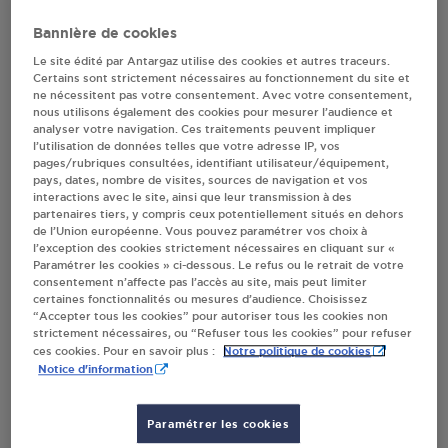
SAONE
Bannière de cookies
Le site édité par Antargaz utilise des cookies et autres traceurs.
Certains sont strictement nécessaires au fonctionnement du site et
Villes
ne nécessitent pas votre consentement. Avec votre consentement,
nous utilisons également des cookies pour mesurer l’audience et
analyser votre navigation. Ces traitements peuvent impliquer
CARREFOUR FRA228 VILLEFRANCHE SUR
l’utilisation de données telles que votre adresse IP, vos
SAONE
pages/rubriques consultées, identifiant utilisateur/équipement,
pays, dates, nombre de visites, sources de navigation et vos
ZI DU GARET
interactions avec le site, ainsi que leur transmission à des
BLD BURDEAU
partenaires tiers, y compris ceux potentiellement situés en dehors
de l’Union européenne. Vous pouvez paramétrer vos choix à
69400
VILLEFRANCHE SUR SAONE
l’exception des cookies strictement nécessaires en cliquant sur «
Paramétrer les cookies » ci-dessous. Le refus ou le retrait de votre
S'Y RENDRE
consentement n’affecte pas l’accès au site, mais peut limiter
certaines fonctionnalités ou mesures d’audience. Choisissez
“Accepter tous les cookies” pour autoriser tous les cookies non
strictement nécessaires, ou “Refuser tous les cookies” pour refuser
INTERMARCHE SUPER - AUTOMATE
Notre politique de cookies
ces cookies. Pour en savoir plus :
VILLEFRANCHE SUR SAONE
Notice d'information
SA VILLEFRANCHE LES SABLES
477 RUE JULES FERRY
Paramétrer les cookies
69400
VILLEFRANCHE SUR SAONE