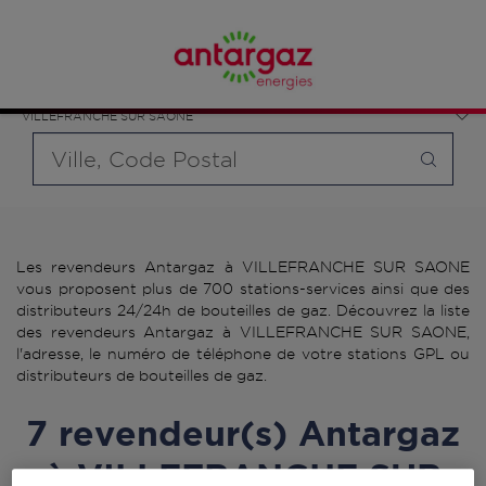
Affinez votre recherche en sélectionnant le modèle de
France
bouteille souhaité et le type de point de vente (revendeur /
Auvergne-Rhône-Alpes
distributeur automatique de bouteilles de gaz ou station GPL
Rhône
carburant)
VILLEFRANCHE SUR SAONE
Requête
Les revendeurs Antargaz à VILLEFRANCHE SUR SAONE
vous proposent plus de 700 stations-services ainsi que des
distributeurs 24/24h de bouteilles de gaz. Découvrez la liste
des revendeurs Antargaz à VILLEFRANCHE SUR SAONE,
l'adresse, le numéro de téléphone de votre stations GPL ou
distributeurs de bouteilles de gaz.
7 revendeur(s) Antargaz
à VILLEFRANCHE SUR