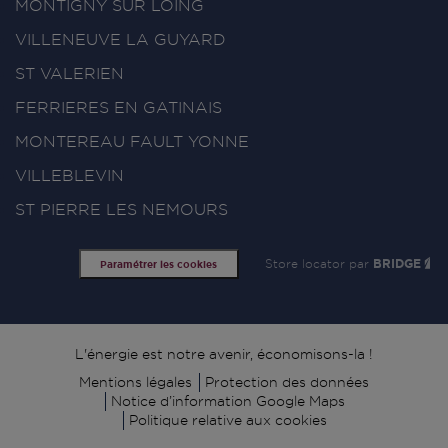
MONTIGNY SUR LOING
VILLENEUVE LA GUYARD
ST VALERIEN
FERRIERES EN GATINAIS
MONTEREAU FAULT YONNE
VILLEBLEVIN
ST PIERRE LES NEMOURS
Store locator par
BRIDGE
Paramétrer les cookies
Signature
L'énergie est notre avenir, économisons-la !
Mentions légales
Protection des données
Notice d’information Google Maps
Politique relative aux cookies