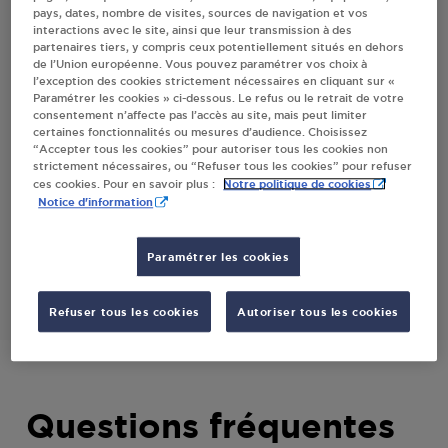
pays, dates, nombre de visites, sources de navigation et vos
PREAUX
interactions avec le site, ainsi que leur transmission à des
partenaires tiers, y compris ceux potentiellement situés en dehors
de l’Union européenne. Vous pouvez paramétrer vos choix à
l’exception des cookies strictement nécessaires en cliquant sur «
Villes
Paramétrer les cookies » ci-dessous. Le refus ou le retrait de votre
consentement n’affecte pas l’accès au site, mais peut limiter
certaines fonctionnalités ou mesures d’audience. Choisissez
INTERMARCHE CONTACT SLAVMIR LORREZ
“Accepter tous les cookies” pour autoriser tous les cookies non
LE BOCAGE PREAUX
strictement nécessaires, ou “Refuser tous les cookies” pour refuser
Notre politique de cookies
ces cookies. Pour en savoir plus :
1 ZONE D ACTIVITES DU BERCEAU
Notice d'information
77710
LORREZ LE BOCAGE PREAUX
Paramétrer les cookies
S'Y RENDRE
Refuser tous les cookies
Autoriser tous les cookies
Questions fréquentes