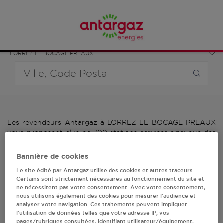
Affinez votre recherche en sélectionnant le modèle de
France
bouteille souhaité et le type de point de vente (revendeur /
Île-de-France
distributeur automatique de bouteilles de gaz ou station GPL
Seine-et-Marne
carburant)
LORREZ LE BOCAGE PREAUX
Requête
Les revendeurs Antargaz à LORREZ LE BOCAGE PREAUX
vous proposent plus de 700 stations-services ainsi que des
distributeurs 24/24h de bouteilles de gaz. Découvrez la liste
des revendeurs Antargaz à LORREZ LE BOCAGE PREAUX,
Bannière de cookies
l'adresse, le numéro de téléphone de votre stations GPL ou
Le site édité par Antargaz utilise des cookies et autres traceurs.
distributeurs de bouteilles de gaz.
Certains sont strictement nécessaires au fonctionnement du site et
ne nécessitent pas votre consentement. Avec votre consentement,
1 revendeur(s) Antargaz
nous utilisons également des cookies pour mesurer l’audience et
analyser votre navigation. Ces traitements peuvent impliquer
à LORREZ LE BOCAGE
l’utilisation de données telles que votre adresse IP, vos
pages/rubriques consultées, identifiant utilisateur/équipement,