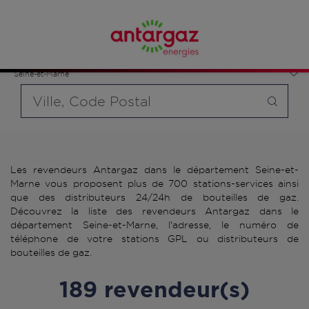
Affinez votre recherche en sélectionnant le modèle de
bouteille souhaité et le type de point de vente (revendeur /
France
distributeur automatique de bouteilles de gaz ou station GPL
Île-de-France
carburant)
Seine-et-Marne
Requête
Les revendeurs Antargaz dans le département Seine-et-
Marne vous proposent plus de 700 stations-services ainsi
que des distributeurs 24/24h de bouteilles de gaz.
Découvrez la liste des revendeurs Antargaz dans le
département Seine-et-Marne, l'adresse, le numéro de
téléphone de votre stations GPL ou distributeurs de
bouteilles de gaz.
189 revendeur(s)