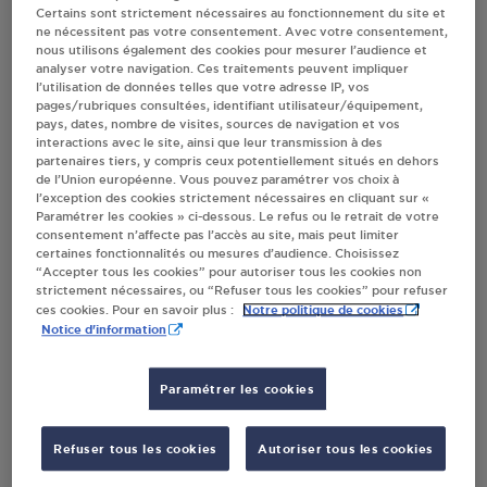
Certains sont strictement nécessaires au fonctionnement du site et
ne nécessitent pas votre consentement. Avec votre consentement,
nous utilisons également des cookies pour mesurer l’audience et
VALDEL GAZ 2 / ECL SEMI MEAUX
analyser votre navigation. Ces traitements peuvent impliquer
l’utilisation de données telles que votre adresse IP, vos
8 - 10 RUE DES BUTTES BLANCHES
pages/rubriques consultées, identifiant utilisateur/équipement,
77100
MEAUX
pays, dates, nombre de visites, sources de navigation et vos
interactions avec le site, ainsi que leur transmission à des
partenaires tiers, y compris ceux potentiellement situés en dehors
S'Y RENDRE
de l’Union européenne. Vous pouvez paramétrer vos choix à
l’exception des cookies strictement nécessaires en cliquant sur «
Paramétrer les cookies » ci-dessous. Le refus ou le retrait de votre
consentement n’affecte pas l’accès au site, mais peut limiter
DISTRIBUTEUR AUTOMATIQUE 24/24
certaines fonctionnalités ou mesures d’audience. Choisissez
INTERMARCHE LA FERTE GAUCHER
“Accepter tous les cookies” pour autoriser tous les cookies non
strictement nécessaires, ou “Refuser tous les cookies” pour refuser
40 AVE GENERAL LECLERC
Notre politique de cookies
ces cookies. Pour en savoir plus :
77320
LA FERTE GAUCHER
Notice d'information
S'Y RENDRE
Paramétrer les cookies
CARREFOUR MARKET ROZAY EN BRIE
Refuser tous les cookies
Autoriser tous les cookies
56 ROUTE DE VILPRE