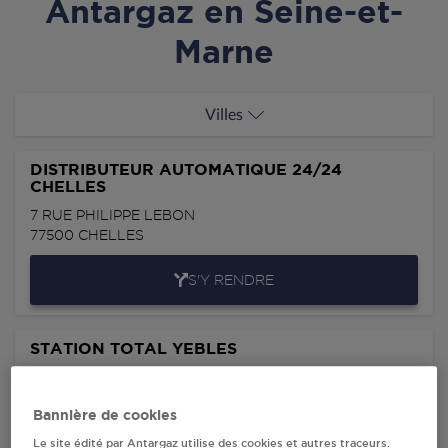
Antargaz en Seine-et-
Marne
Villes
DISTRIBUTEUR AUTOMATIQUE 24/24
CHELLES
7 RUE PHILIPPE LEBON
77500
CHELLES
S'Y RENDRE
STATION TOTAL YEBLES
RUE DE LA FRATERNITÉ
77390
YEBLES
Bannière de cookies
S'Y RENDRE
Le site édité par Antargaz utilise des cookies et autres traceurs.