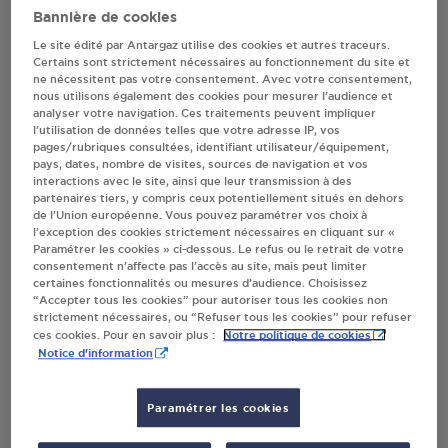
Bannière de cookies
Le site édité par Antargaz utilise des cookies et autres traceurs.
Villes
Certains sont strictement nécessaires au fonctionnement du site et
ne nécessitent pas votre consentement. Avec votre consentement,
nous utilisons également des cookies pour mesurer l’audience et
DISTRIBUTEUR AUTOMATIQUE 24/24
analyser votre navigation. Ces traitements peuvent impliquer
LECLERC COULOMMIERS
l’utilisation de données telles que votre adresse IP, vos
pages/rubriques consultées, identifiant utilisateur/équipement,
BOULEVARD DE LA MARNE
pays, dates, nombre de visites, sources de navigation et vos
77120
COULOMMIERS
interactions avec le site, ainsi que leur transmission à des
partenaires tiers, y compris ceux potentiellement situés en dehors
de l’Union européenne. Vous pouvez paramétrer vos choix à
S'Y RENDRE
l’exception des cookies strictement nécessaires en cliquant sur «
Paramétrer les cookies » ci-dessous. Le refus ou le retrait de votre
consentement n’affecte pas l’accès au site, mais peut limiter
certaines fonctionnalités ou mesures d’audience. Choisissez
RELAIS TOTAL BELMAS PATRICK
“Accepter tous les cookies” pour autoriser tous les cookies non
COULOMMIERS
strictement nécessaires, ou “Refuser tous les cookies” pour refuser
21 AVENUE VICTOR HUGO
Notre politique de cookies
ces cookies. Pour en savoir plus :
Notice d'information
77120
COULOMMIERS
S'Y RENDRE
Paramétrer les cookies