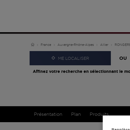
France
Auvergne-Rhône-Alpes
Allier
RONGER
OU
ME LOCALISER
Affinez votre recherche en sélectionnant le mo
Présentation
Plan
Produits
Bannière