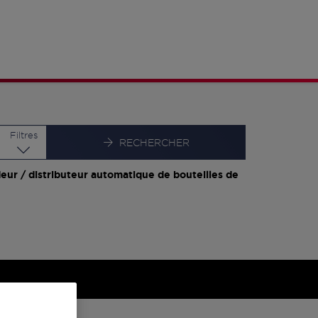
Latitude
Longitude
Filtres
RECHERCHER
eur / distributeur automatique de bouteilles de