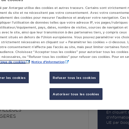
té par Antargaz utilise des cookies et autres traceurs. Certains sont strictement 
ment du site et ne nécessitent pas votre consentement. Avec votre consenteme
galement des cookies pour mesurer l’audience et analyser votre navigation. Ces 
liquer l’utilisation de données telles que votre adresse IP, vos pages/rubriques
 utilisateur/équipement, pays, dates, nombre de visites, sources de navigation et
R
s avec le site, ainsi que leur transmission à des partenaires tiers, y compris ceux
ment situés en dehors de l’Union européenne. Vous pouvez paramétrer vos choix
 strictement nécessaires en cliquant sur « Paramétrer les cookies » ci-dessous. L
votre consentement n’affecte pas l’accès au site, mais peut limiter certaines fonct
udience. Choisissez “Accepter tous les cookies” pour autoriser tous les cookies
 nécessaires, ou “Refuser tous les cookies” pour refuser ces cookies. Pour en sav
tique de cookies
Notice d'information
er les cookies
Refuser tous les cookies
IE LE BON VIVRE
ERES
Autoriser tous les cookies
TILLEULS
En cliquant s
GERES
d’informatio
UE par Googl