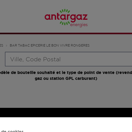
ES
BAR TABAC EPICERIE LE BON VIVRE RONGERES
Requête
dèle de bouteille souhaité et le type de point de vente (revend
gaz ou station GPL carburant)
 de cookies