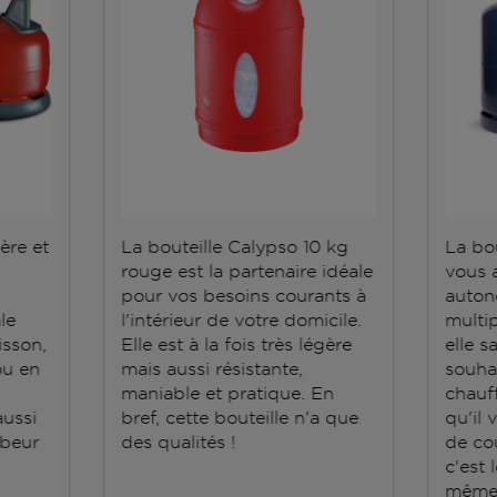
gère et
La bouteille Calypso 10 kg
La bo
rouge est la partenaire idéale
vous 
pour vos besoins courants à
auton
le
l'intérieur de votre domicile.
multip
isson,
Elle est à la fois très légère
elle 
ou en
mais aussi résistante,
souha
maniable et pratique. En
chauff
ussi
bref, cette bouteille n'a que
qu'il 
rbeur
des qualités !
de co
c'est 
même 