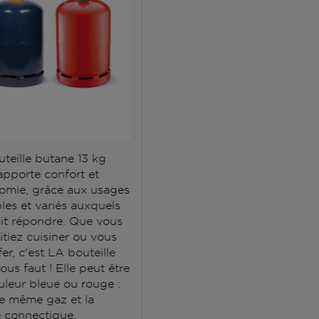
uteille butane 13 kg
apporte confort et
omie, grâce aux usages
les et variés auxquels
sait répondre. Que vous
itiez cuisiner ou vous
er, c'est LA bouteille
vous faut ! Elle peut être
uleur bleue ou rouge :
le même gaz et la
connectique.