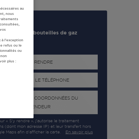
nécessaires au
nt, nous
traitements
 consultées,
 vos
evendeur de bouteilles de gaz
 à l’exception
e refus ou le
ionnalités ou
 non
oir plus :
S'Y RENDRE
AFFICHER LE TÉLÉPHONE
RECEVOIR LES COORDONNÉES DU
REVENDEUR
ur « S’y rendre », j’autorise le traitement
ns (dont mon adresse IP) et leur transfert hors
e Maps afin d’afficher la carte.
En savoir plus