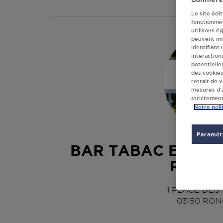
Le site édi
fonctionne
utilisons é
peuvent imp
identifiant
interaction
potentielle
des cookies
retrait de 
mesures d’a
strictement
Notre poli
Paramétr
BAR TABAC EPICER
RONG
1 PLACE DES 
03150
RON