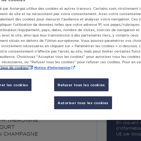
té par Antargaz utilise des cookies et autres traceurs. Certains sont strictement 
ment du site et ne nécessitent pas votre consentement. Avec votre consenteme
galement des cookies pour mesurer l’audience et analyser votre navigation. Ces 
liquer l’utilisation de données telles que votre adresse IP, vos pages/rubriques
 utilisateur/équipement, pays, dates, nombre de visites, sources de navigation et
R
s avec le site, ainsi que leur transmission à des partenaires tiers, y compris ceux
ment situés en dehors de l’Union européenne. Vous pouvez paramétrer vos choix
 strictement nécessaires en cliquant sur « Paramétrer les cookies » ci-dessous. L
votre consentement n’affecte pas l’accès au site, mais peut limiter certaines fonct
udience. Choisissez “Accepter tous les cookies” pour autoriser tous les cookies
 nécessaires, ou “Refuser tous les cookies” pour refuser ces cookies. Pour en sav
tique de cookies
Notice d'information
er les cookies
Refuser tous les cookies
 CHALONS EN
AGNE
Autoriser tous les cookies
PH THEROIGNE
En cliquant s
COURT
d’informatio
N CHAMPAGNE
UE par Googl