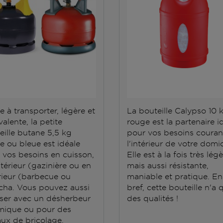
e à transporter, légère et
La bouteille Calypso 10 
alente, la petite
rouge est la partenaire i
eille butane 5,5 kg
pour vos besoins couran
e ou bleue est idéale
l'intérieur de votre domic
 vos besoins en cuisson,
Elle est à la fois très lég
ntérieur (gazinière ou en
mais aussi résistante,
rieur (barbecue ou
maniable et pratique. En
cha. Vous pouvez aussi
bref, cette bouteille n'a 
iliser avec un désherbeur
des qualités !
mique ou pour des
aux de bricolage.