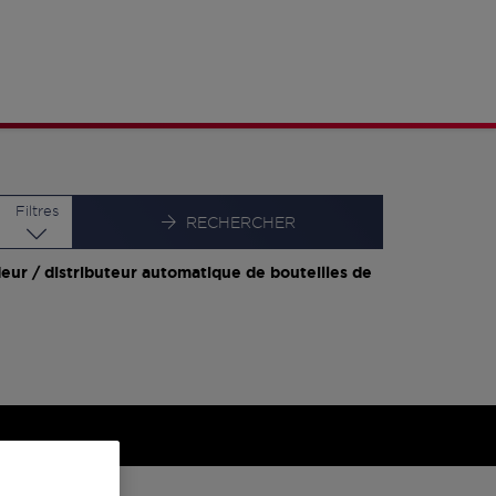
Latitude
Longitude
Filtres
RECHERCHER
eur / distributeur automatique de bouteilles de