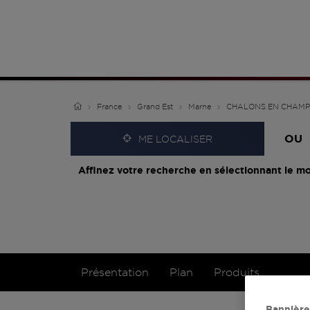
France
Grand Est
Marne
CHALONS EN CHAM
OU
ME LOCALISER
Affinez votre recherche en sélectionnant le mo
Présentation
Plan
Produits
Bannière