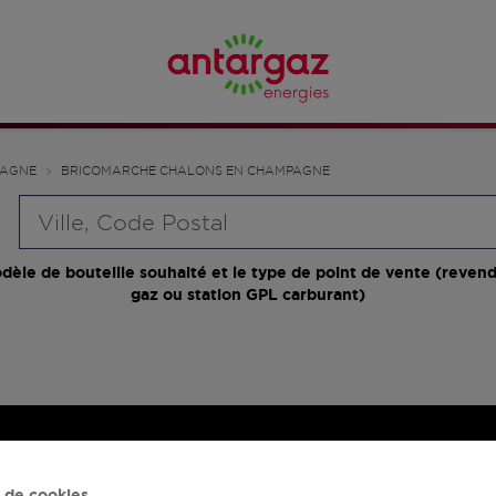
PAGNE
BRICOMARCHE CHALONS EN CHAMPAGNE
Requête
dèle de bouteille souhaité et le type de point de vente (revend
gaz ou station GPL carburant)
 de cookies