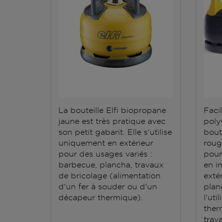
La bouteille Elfi biopropane
Facil
jaune est très pratique avec
polyv
son petit gabarit. Elle s'utilise
bout
uniquement en extérieur
roug
pour des usages variés :
pour
barbecue, plancha, travaux
en i
de bricolage (alimentation
exté
d'un fer à souder ou d'un
plan
décapeur thermique).
l'ut
ther
trav