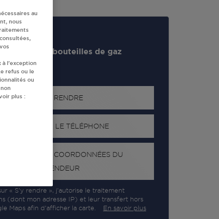
nécessaires au
nt, nous
traitements
 consultées,
 vos
evendeur de bouteilles de gaz
 à l’exception
e refus ou le
ionnalités ou
 non
oir plus :
S'Y RENDRE
AFFICHER LE TÉLÉPHONE
RECEVOIR LES COORDONNÉES DU
REVENDEUR
ur « S’y rendre », j’autorise le traitement
ns (dont mon adresse IP) et leur transfert hors
e Maps afin d’afficher la carte.
En savoir plus