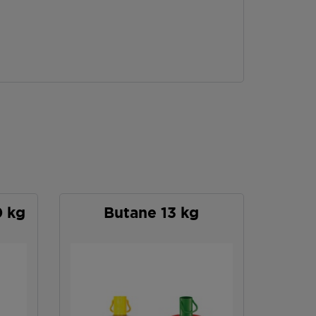
0 kg
Butane 13 kg
P