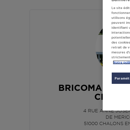
Le site édi
fonctionne
utilisons é
peuvent imp
identifiant
interaction
potentielle
des cookies
retrait de 
mesures d’a
strictement
Notre poli
Paramétr
BRICOMARCHE
CHAMP
4 RUE ANNE JOSE
DE MERI
51000
CHALONS E