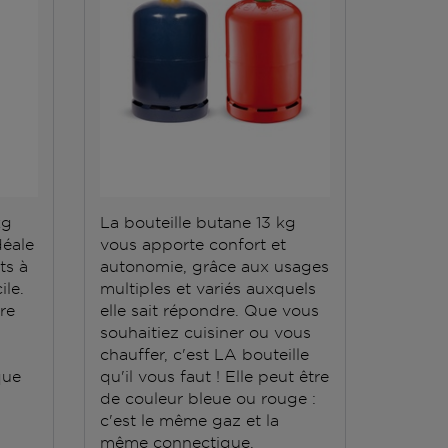
kg
La bouteille butane 13 kg
La bout
déale
vous apporte confort et
répond 
ts à
autonomie, grâce aux usages
Elle do
ile.
multiples et variés auxquels
stockée
ère
elle sait répondre. Que vous
conten
souhaitiez cuisiner ou vous
grande
chauffer, c'est LA bouteille
que
qu'il vous faut ! Elle peut être
de couleur bleue ou rouge :
c'est le même gaz et la
même connectique.