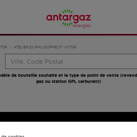
CTOR
ATELIER DU PHILOSOPHE ST VICTOR
Requête
dèle de bouteille souhaité et le type de point de vente (revend
gaz ou station GPL carburant)
 de cookies