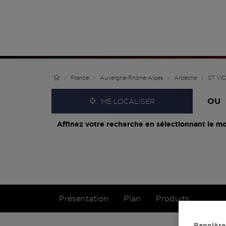
France
Auvergne-Rhône-Alpes
Ardèche
ST VI
OU
ME LOCALISER
Affinez votre recherche en sélectionnant le mo
Présentation
Plan
Produits
Bannière