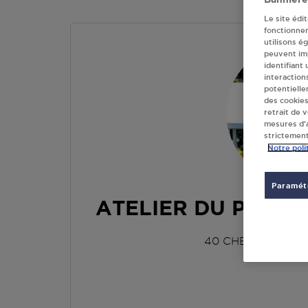
Le site édi
fonctionne
utilisons é
peuvent imp
identifiant
interaction
potentielle
des cookies
retrait de 
mesures d’a
strictement
Notre poli
Paramétr
ATELIER DU PHILO
40 CHEMIN DU PE
07410
ST 