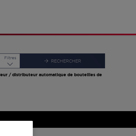
Latitude
Longitude
Filtres
RECHERCHER
eur / distributeur automatique de bouteilles de