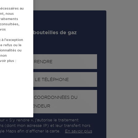
nécessaires au
nt, nous
traitements
 consultées,
 vos
evendeur de bouteilles de gaz
 à l’exception
e refus ou le
ionnalités ou
 non
oir plus :
S'Y RENDRE
AFFICHER LE TÉLÉPHONE
RECEVOIR LES COORDONNÉES DU
REVENDEUR
ur « S’y rendre », j’autorise le traitement
ns (dont mon adresse IP) et leur transfert hors
e Maps afin d’afficher la carte.
En savoir plus