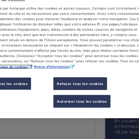
té par Antargaz utilise des cookies et autres traceurs. Certains sont strictement 
ment du site et ne nécessitent pas votre consentement. Avec votre consenteme
galement des cookies pour mesurer l’audience et analyser votre navigation. Ces 
liquer l’utilisation de données telles que votre adresse IP, vos pages/rubriques
 utilisateur/équipement, pays, dates, nombre de visites, sources de navigation et
R
s avec le site, ainsi que leur transmission à des partenaires tiers, y compris ceux
ment situés en dehors de l’Union européenne. Vous pouvez paramétrer vos choix
 strictement nécessaires en cliquant sur « Paramétrer les cookies » ci-dessous. L
votre consentement n’affecte pas l’accès au site, mais peut limiter certaines fonct
udience. Choisissez “Accepter tous les cookies” pour autoriser tous les cookies
 nécessaires, ou “Refuser tous les cookies” pour refuser ces cookies. Pour en sav
tique de cookies
Notice d'information
er les cookies
Refuser tous les cookies
SOPHE ST VICTOR
Autoriser tous les cookies
TIT THEOLIER
VICTOR
En cliquant s
d’informatio
UE par Googl