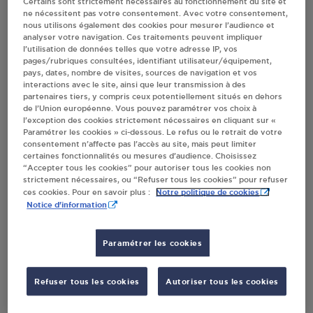
Certains sont strictement nécessaires au fonctionnement du site et
ne nécessitent pas votre consentement. Avec votre consentement,
nous utilisons également des cookies pour mesurer l’audience et
Villes
analyser votre navigation. Ces traitements peuvent impliquer
l’utilisation de données telles que votre adresse IP, vos
pages/rubriques consultées, identifiant utilisateur/équipement,
pays, dates, nombre de visites, sources de navigation et vos
NETTO SAS CLARGO TAIN L HERMITAGE
interactions avec le site, ainsi que leur transmission à des
RUE PAUL BOURRET
partenaires tiers, y compris ceux potentiellement situés en dehors
de l’Union européenne. Vous pouvez paramétrer vos choix à
26600
TAIN L HERMITAGE
l’exception des cookies strictement nécessaires en cliquant sur «
Paramétrer les cookies » ci-dessous. Le refus ou le retrait de votre
S'Y RENDRE
consentement n’affecte pas l’accès au site, mais peut limiter
certaines fonctionnalités ou mesures d’audience. Choisissez
“Accepter tous les cookies” pour autoriser tous les cookies non
strictement nécessaires, ou “Refuser tous les cookies” pour refuser
DISTRIBUTEUR AUTOMATIQUE 24/24
Notre politique de cookies
ces cookies. Pour en savoir plus :
INTERMARCHE TAIN L HERMITAGE
Notice d'information
450 AVENUE DES LOTS
26600
TAIN L HERMITAGE
Paramétrer les cookies
S'Y RENDRE
Refuser tous les cookies
Autoriser tous les cookies